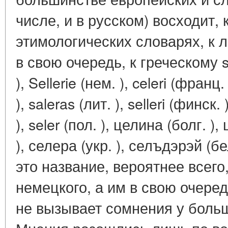
числе, и в русском) восходит, 
этимологических словарях, к л
в свою очередь, к греческому se
), Sellerie (нем. ), celeri (франц.
), saleras (лит. ), selleri (финск. 
), seler (пол. ), целина (болг. )
), селера (укр. ), селъдэрэй (б
это название, вероятнее всего
немецкого, а им в свою очеред
не вызывает сомнения у боль