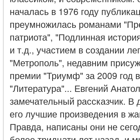
началась в 1976 году публика
преумножилась романами "Пре
патриота", "Подлинная истори
и т.д., участием в создании л
"Метрополь", недавним прису
премии "Триумф" за 2009 год 
"Литература"... Евгений Анато
замечательный рассказчик. В
его лучшие произведения в жа
Правда, написаны они не сегод
более тридцати лет назад, и м