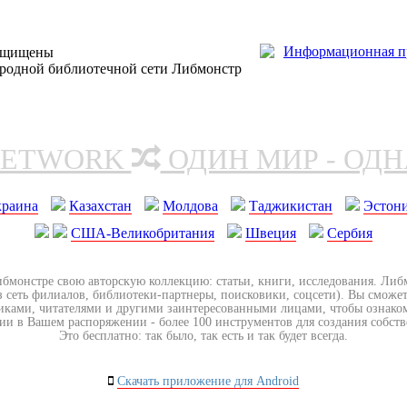
защищены
ародной библиотечной сети Либмонстр
NETWORK
ОДИН МИР - ОД
краина
Казахстан
Молдова
Таджикистан
Эстон
США-Великобритания
Швеция
Сербия
ибмонстре свою авторскую коллекцию: статьи, книги, исследования. Ли
з сеть филиалов, библиотеки-партнеры, поисковики, соцсети). Вы сможет
иками, читателями и другими заинтересованными лицами, чтобы ознако
ии в Вашем распоряжении - более 100 инструментов для создания собст
Это бесплатно: так было, так есть и так будет всегда.
Скачать приложение для Android