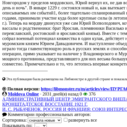
Новгородом у пределов мордовских, Юрий вернул их, не дав в
день и ночь". В январе 1229 г. состоялся новый и, как вытека
описываемых им событий1, более тщательно спланированный 
годами, принимали участие куда более крупные силы (в летоп
г.). Теперь на мордву двинулся уже сам Юрий Всеволодович, 
вассалы и родственники: брат Ярослав, племянники Василько 
переяславский, ростовский и ярославский князья). Вместе с тем 
собрал военный потенциал княжества в один кулак, действует н
муромским князем Юрием Давыдовичем. И выступление объеди
играло тогда главенствующую роль в русских землях и способ
операции, прямо указывает на наличие у Владимирского и Му
мощного противника, представлявшего для них весьма большую 
совместно. Примечательно и то, что летопись впервые конкрети
____________________
Эта публикация была размещена на Либмонстре в другой стране и показал
Полная версия:
https://libmonster.ru/m/articles/view/ПУ
Moldova Online
·
2031 дней(я) назад
0
376
АДМИНИСТРАТИВНЫЙ ЦЕНТР ЭМИГРАНТСКОГО ВНЕП
КРОНШТАДТСКОЕ ВОССТАНИЕ 1921 Г.
И. С. РЫБАЧЕНОК. РОССИЯ И ФРАНЦИЯ: СОЮЗ ИНТЕРЕСО
Комментарии профессиональных авторов:
Сортировка:
развернуть все
Показывать по: