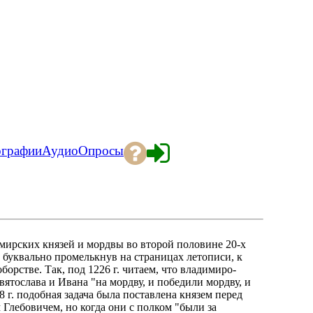
ографии
Аудио
Опросы
мирских князей и мордвы во второй половине 20-х
а, буквально промелькнув на страницах летописи, к
борстве. Так, под 1226 г. читаем, что владимиро-
ятослава и Ивана "на мордву, и победили мордву, и
8 г. подобная задача была поставлена князем перед
лебовичем, но когда они с полком "были за