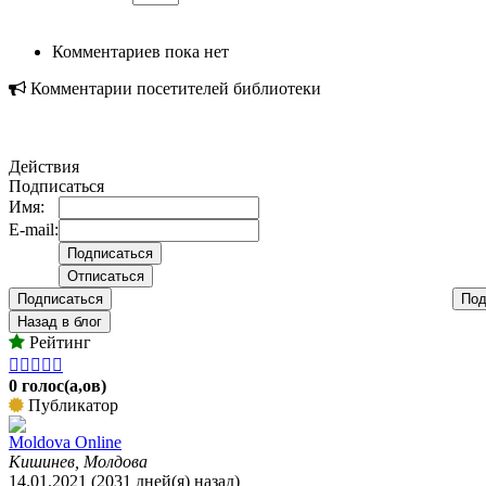
Комментариев пока нет
Комментарии посетителей библиотеки
Действия
Подписаться
Имя:
E-mail:
Подписаться
Под
Назад в блог
Рейтинг





0 голос(а,ов)
Публикатор
Moldova Online
Кишинев, Молдова
14.01.2021 (2031 дней(я) назад)