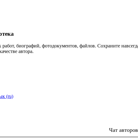
отека
 работ, биографий, фотодокументов, файлов. Сохраните навсегда
качестве автора.
ык (ru)
Чат авторо