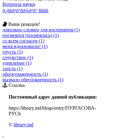
Вопросы науки
ð¿ññð³ð°ñð¾ð²ð° ññññ
Ваша реакция?
довольно сложно для восприятия (1)
посмеялся (посмеялась) (1)
со всем согласен (1)
меня вдохновило! (1)
грусть (1)
сочувствие (1)
удивление (1)
злость (1)
обескураженность (1)
вызвало обеспокоенность (1)
Ссылка
Постоянный адрес данной публикации:
https://library.md/blogs/entry/ПУРГАСОВА-
РУСЬ
©
library.md
‹