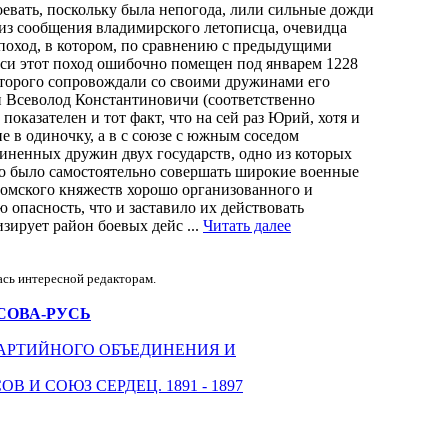
оевать, поскольку была непогода, лили сильные дожди
ет из сообщения владимирского летописца, очевидца
поход, в котором, по сравнению с предыдущими
иси этот поход ошибочно помещен под январем 1228
которого сопровождали со своими дружинами его
и Всеволод Константиновичи (соответственно
показателен и тот факт, что на сей раз Юрий, хотя и
е в одиночку, а в с союзе с южным соседом
ненных дружин двух государств, одно из которых
но было самостоятельно совершать широкие военные
ромского княжеств хорошо организованного и
опасность, что и заставило их действовать
зирует район боевых дейс ...
Читать далее
ась интересной редакторам.
РГАСОВА-РУСЬ
АРТИЙНОГО ОБЪЕДИНЕНИЯ И
В И СОЮЗ СЕРДЕЦ. 1891 - 1897