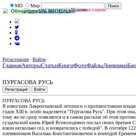
MD
Мир
Молдовы
делитесь с миром!
БИБЛИОТЕКА
Обнародовать материалы
Регистрация
·
Войти
·
Главная
Авторы
Статьи
Книги
Фото
Файлы
Дневники
Би
ПУРГАСОВА РУСЬ
Регистрация
Войти
ПУРГАСОВА РУСЬ
В известиях Лаврентьевской летописи о противостоянии влади
годов XIII в. особо выделяется "Пургасова Русь". При этом он
тому же не сразу появляется и в самом рассказе об этом противо
суздальский князь Юрий Всеволодович послал своих братьев Св
взяли несколько сел, и возвратились с победой". В сентябре 122
племянником Василько Константиновичем и воеводой Еремеем Г