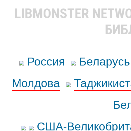
LIBMONSTER NETW
БИБ
Россия
Беларусь
Молдова
Таджикист
Бе
США-Великобрит