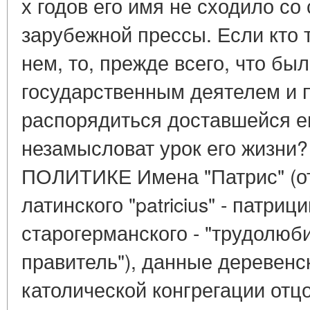
х годов его имя не сходило со
зарубежной прессы. Если кто т
нем, то, прежде всего, что б
государственным деятелем и п
распорядиться доставшейся ем
незамысловат урок его жизн
ПОЛИТИКЕ Имена "Патрис" (от г
латинского "patricius" - патриц
старогерманского - "трудолюб
правитель"), данные деревен
католической конгрегации отц