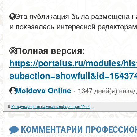
Эта публикация была размещена на
и показалась интересной редакторам
Полная версия:
https://portalus.ru/modules/h
subaction=showfull&id=16437
·
Moldova Online
1647 дней(я) назад
Международная научная конференция "Россия, Польша, Германия в европейской и мировой политике XVI - XX вв."
КОММЕНТАРИИ ПРОФЕССИОН