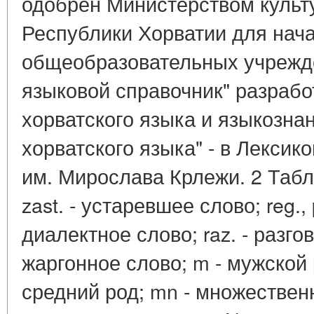
одобрен Министерством культ
Республики Хорватии для нач
общеобразовательных учрежде
языковой справочник" разрабо
хорватского языка и языкознан
хорватского языка" - в Лексик
им. Мирослава Крлежи. 2 Табл
zast. - устаревшее слово; reg.,
диалектное слово; raz. - разгов
жаргонное слово; m - мужской ро
средний род; mn - множественн