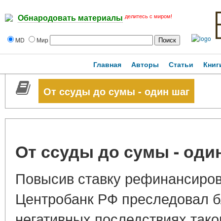
делитесь с миром!
Обнародовать материалы
MD
Мир
Главная
Авторы
Статьи
Книг
От ссуды до сумы - один шаг
От ссуды до сумы - оди
Повысив ставку рефинансиров
Центробанк РФ преследовал б
негативных последствиях тако