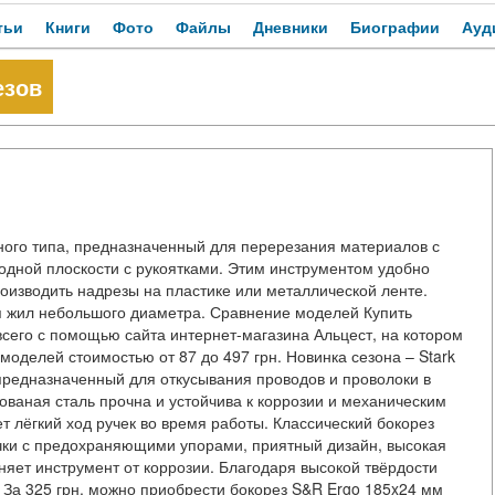
тьи
Книги
Фото
Файлы
Дневники
Биографии
Ауд
езов
ого типа, предназначенный для перерезания материалов с
дной плоскости с рукоятками. Этим инструментом удобно
оизводить надрезы на пластике или металлической ленте.
я жил небольшого диаметра. Сравнение моделей Купить
сего с помощью сайта интернет-магазина Альцест, на котором
оделей стоимостью от 87 до 497 грн. Новинка сезона – Stark
предназначенный для откусывания проводов и проволоки в
ваная сталь прочна и устойчива к коррозии и механическим
лёгкий ход ручек во время работы. Классический бокорез
ручки с предохраняющими упорами, приятный дизайн, высокая
яет инструмент от коррозии. Благодаря высокой твёрдости
 За 325 грн. можно приобрести бокорез S&R Ergo 185x24 мм