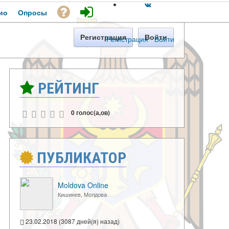
ио
Опросы
Регистрация
Войти
Регистрация
·
Войти
РЕЙТИНГ
0 голос(а,ов)
ПУБЛИКАТОР
Moldova Online
Кишинев, Молдова
23.02.2018 (3087 дней(я) назад)