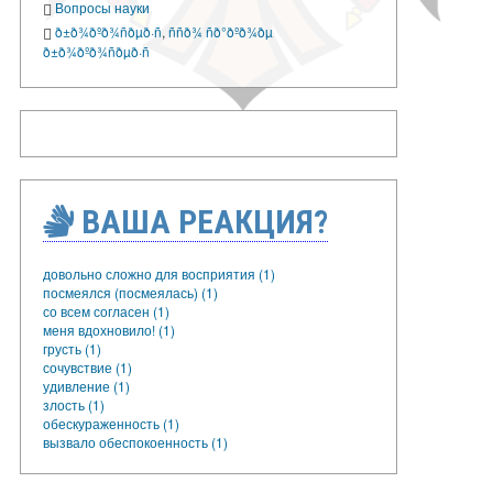
Вопросы науки
ð±ð¾ðºð¾ñðµð·ñ
,
ññð¾ ñð°ðºð¾ðµ
ð±ð¾ðºð¾ñðµð·ñ
ВАША РЕАКЦИЯ?
довольно сложно для восприятия (1)
посмеялся (посмеялась) (1)
со всем согласен (1)
меня вдохновило! (1)
грусть (1)
сочувствие (1)
удивление (1)
злость (1)
обескураженность (1)
вызвало обеспокоенность (1)