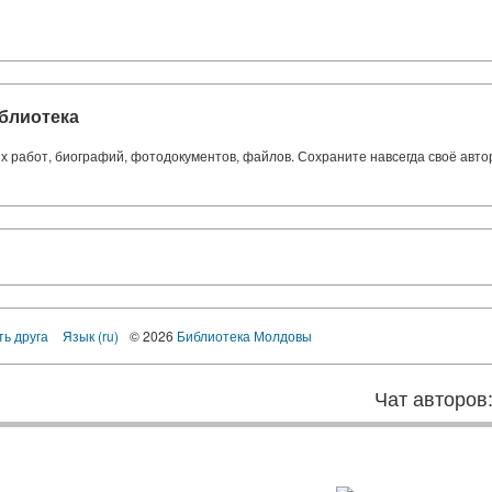
блиотека
ких работ, биографий, фотодокументов, файлов. Сохраните навсегда своё авт
ть друга
Язык (ru)
© 2026
Библиотека Молдовы
Чат авторов