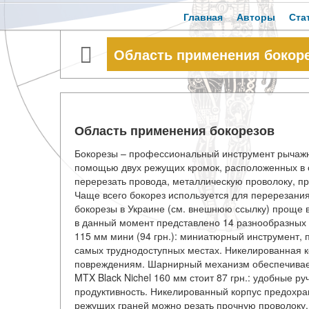
Главная
Авторы
Ста
Область применения бокор
Область применения бокорезов
Бокорезы – профессиональный инструмент рычажн
помощью двух режущих кромок, расположенных в о
перерезать провода, металлическую проволоку, пр
Чаще всего бокорез используется для перерезани
бокорезы в Украине (см. внешнюю ссылку) проще в
в данный момент представлено 14 разнообразных м
115 мм мини (94 грн.): миниатюрный инструмент, 
самых труднодоступных местах. Никелированная ко
повреждениям. Шарнирный механизм обеспечивает 
MTX Black Nichel 160 мм стоит 87 грн.: удобные 
продуктивность. Никелированный корпус предохран
режущих граней можно резать прочную проволоку.