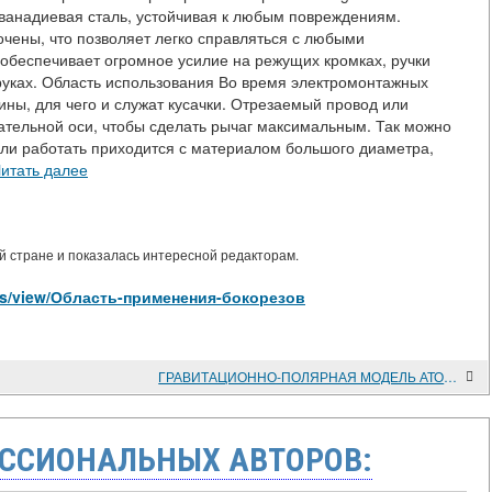
-ванадиевая сталь, устойчивая к любым повреждениям.
чены, что позволяет легко справляться с любыми
обеспечивает огромное усилие на режущих кромках, ручки
руках. Область использования Во время электромонтажных
ны, для чего и служат кусачки. Отрезаемый провод или
ательной оси, чтобы сделать рычаг максимальным. Так можно
сли работать приходится с материалом большого диаметра,
итать далее
 стране и показалась интересной редакторам.
icles/view/Область-применения-бокорезов
ГРАВИТАЦИОННО-ПОЛЯРНАЯ МОДЕЛЬ АТОМА
ССИОНАЛЬНЫХ АВТОРОВ: