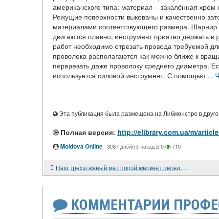
американского типа: материал – закалённая хром
Режущие поверхности выкованы и качественно зато
материалами соответствующего размера. Шарнир 
двигаются плавно, инструмент приятно держать в 
работ необходимо отрезать провода требуемой дли
проволока располагаются как можно ближе к вращ
перерезать даже проволоку среднего диаметра. Е
используется силовой инструмент. С помощью ...
Ч
____________________
Эта публикация была размещена на Либмонстре в другой
Полная версия:
http://elibrary.com.ua/m/art
Moldova Online
·
3087 дней(я) назад
0
710
Наш трехэтажный мат порой меркнет перед их небоскребным
КОММЕНТАРИИ ПРОФЕ