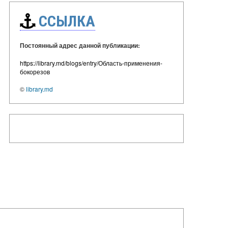
ССЫЛКА
Постоянный адрес данной публикации:
https://library.md/blogs/entry/Область-применения-
бокорезов
©
library.md