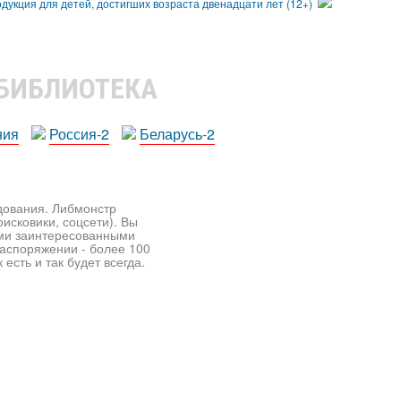
 БИБЛИОТЕКА
ния
Россия-2
Беларусь-2
едования. Либмонстр
исковики, соцсети). Вы
ими заинтересованными
распоряжении - более 100
есть и так будет всегда.