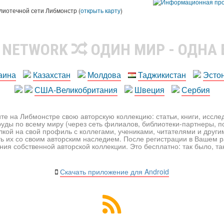
лиотечной сети Либмонстр (
открыть карту
)
R NETWORK
ОДИН МИР - ОДНА
аина
Казахстан
Молдова
Таджикистан
Эсто
США-Великобритания
Швеция
Сербия
те на Либмонстре свою авторскую коллекцию: статьи, книги, иссл
уды по всему миру (через сеть филиалов, библиотеки-партнеры, по
лкой на свой профиль с коллегами, учениками, читателями и друг
ь их со своим авторским наследием. После регистрации в Вашем 
ия собственной авторской коллекции. Это бесплатно: так было, так 
Скачать приложение для Android