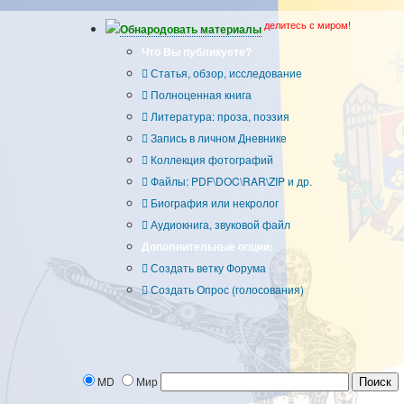
делитесь с миром!
Обнародовать материалы
Что Вы публикуете?
Статья, обзор, исследование
Полноценная книга
Литература: проза, поэзия
Запись в личном Дневнике
Коллекция фотографий
Файлы: PDF\DOC\RAR\ZIP и др.
Биография или некролог
Аудиокнига, звуковой файл
Дополнительные опции:
Создать ветку Форума
Создать Опрос (голосования)
MD
Мир