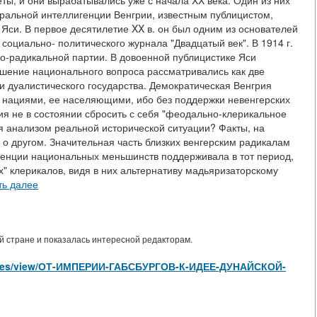
ты, и они вырабатывались уже с начала XX века. Один из них
ральной интеллигенции Венгрии, известным публицистом,
си. В первое десятилетие XX в. он был одним из основателей
социально- политического журнала "Двадцатый век". В 1914 г.
но-радикальной партии. В довоенной публицистике Яси
ешение национального вопроса рассматривались как две
 дуалистического государства. Демократическая Венгрия
и нациями, ее населяющими, ибо без поддержки невенгерских
я не в состоянии сбросить с себя "феодально-клерикальное
ия анализом реальной исторической ситуации? Факты, на
 о другом. Значительная часть близких венгерским радикалам
генции национальных меньшинств поддерживала в тот период,
х" клерикалов, видя в них альтернативу мадьяризаторскому
ть далее
 стране и показалась интересной редакторам.
articles/view/ОТ-ИМПЕРИИ-ГАБСБУРГОВ-К-ИДЕЕ-ДУНАЙСКОЙ-