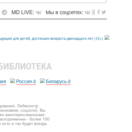
:
MD LIVE:
Мы в соцсетях:
 БИБЛИОТЕКА
ния
Россия-2
Беларусь-2
едования. Либмонстр
исковики, соцсети). Вы
ими заинтересованными
распоряжении - более 100
есть и так будет всегда.