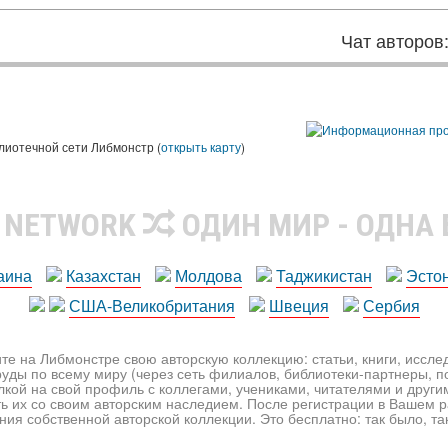
Чат авторов
лиотечной сети Либмонстр (
открыть карту
)
R NETWORK
ОДИН МИР - ОДНА
аина
Казахстан
Молдова
Таджикистан
Эсто
США-Великобритания
Швеция
Сербия
те на Либмонстре свою авторскую коллекцию: статьи, книги, иссл
уды по всему миру (через сеть филиалов, библиотеки-партнеры, по
лкой на свой профиль с коллегами, учениками, читателями и друг
ь их со своим авторским наследием. После регистрации в Вашем 
ия собственной авторской коллекции. Это бесплатно: так было, так 