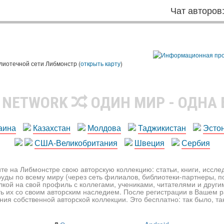
Чат авторов
лиотечной сети Либмонстр (
открыть карту
)
R NETWORK
ОДИН МИР - ОДНА
аина
Казахстан
Молдова
Таджикистан
Эсто
США-Великобритания
Швеция
Сербия
те на Либмонстре свою авторскую коллекцию: статьи, книги, иссл
уды по всему миру (через сеть филиалов, библиотеки-партнеры, по
лкой на свой профиль с коллегами, учениками, читателями и друг
ь их со своим авторским наследием. После регистрации в Вашем 
ия собственной авторской коллекции. Это бесплатно: так было, так 