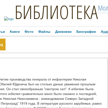
БИБЛИОТЕКА
Мол
тьи
Книги
Фото
Файлы
Дневники
Биографии
Ауд
ич
-летие производства генерала от инфантерии Николая
 Юбилей Юденича был не столько данью уважения прошлым
ния. Он стал своеобразным "смотром сил". К юбилею была
этого юбилея сравнительно мало было сказано о последней,
ии Николая Николаевича - командовании Северо-Западной
Петроград" 1919 года. В литературе русского зарубежья, равно