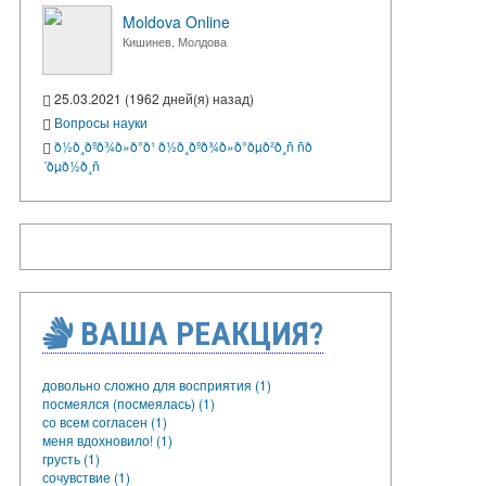
Moldova Online
Кишинев, Молдова
25.03.2021 (1962 дней(я) назад)
Вопросы науки
ð½ð¸ðºð¾ð»ð°ð¹ ð½ð¸ðºð¾ð»ð°ðµð²ð¸ñ ñð
´ðµð½ð¸ñ
ВАША РЕАКЦИЯ?
довольно сложно для восприятия (1)
посмеялся (посмеялась) (1)
со всем согласен (1)
меня вдохновило! (1)
грусть (1)
сочувствие (1)