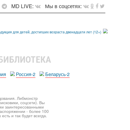
:
MD LIVE:
Мы в соцсетях:
 БИБЛИОТЕКА
ния
Россия-2
Беларусь-2
едования. Либмонстр
исковики, соцсети). Вы
ими заинтересованными
распоряжении - более 100
есть и так будет всегда.