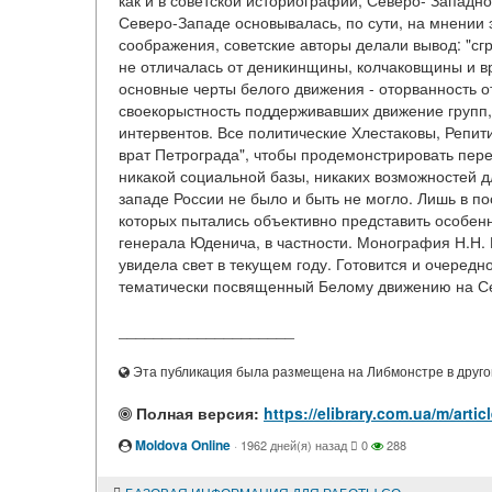
как и в советской историографии, Северо- Западн
Северо-Западе основывалась, по сути, на мнении э
соображения, советские авторы делали вывод: "с
не отличалась от деникинщины, колчаковщины и вр
основные черты белого движения - оторванность о
своекорыстность поддерживавших движение групп
интервентов. Все политические Хлестаковы, Репит
врат Петрограда", чтобы продемонстрировать пере
никакой социальной базы, никаких возможностей д
западе России не было и быть не могло. Лишь в п
которых пытались объективно представить особен
генерала Юденича, в частности. Монография Н.Н.
увидела свет в текущем году. Готовится и очередн
тематически посвященный Белому движению на Се
____________________
Эта публикация была размещена на Либмонстре в другой
Полная версия:
https://elibrary.com.ua/m/ar
Moldova Online
·
1962 дней(я) назад
0
288