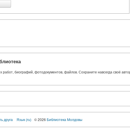
блиотека
ких работ, биографий, фотодокументов, файлов. Сохраните навсегда своё авт
ть друга
Язык (ru)
© 2026
Библиотека Молдовы