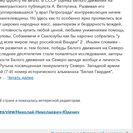
ому фронту не везло. В СССР оценка Белого движения на
мигрантского публициста А. Ветлугина. Развивая его
группировавшаяся "у врат Петрограда" контрреволюция ничем
ангелевщины. Но здесь как-то особенно ярко проявились все
т широких народных масс, авантюризм и бездарность вождей,
, готовность купить любой ценой, любыми унижениями помощь
иловы, Собакевичи и Скалозубы как бы нарочно собрались "у
д всем миром лицо российской Вандеи" 2 . Иными словами -
ля развития и, тем более, победы Белого движения на Северо-
оследнее десятилетие стали появляться исследования, авторы
ности Белого движения на Северо-западе вообще и личность
 Рутыча посвященная генералитету Северо- Западной армии
ой (7-й) номер исторического альманаха "Белая Гвардия",
 ...
Читать далее
 стране и показалась интересной редакторам.
ticles/view/Николай-Николаевич-Юденич