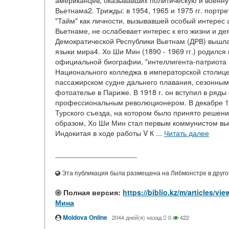
американцев, оказывавших политическую и военн
Вьетнама2. Трижды: в 1954, 1965 и 1975 гг. порт
"Тайм" как личности, вызывавшей особый интерес
Вьетнаме, не ослабевает интерес к его жизни и 
Демократической Республики Вьетнам (ДРВ) вышла 
языки мира4. Хо Ши Мин (1890 - 1969 гг.) родился 
официальной биографии, "интеллигента-патриота к
Национального колледжа в императорской столиц
пассажирском судне дальнего плавания, сезонным
фотоателье в Париже. В 1918 г. он вступил в ряды
профессиональным революционером. В декабре 192
Турского съезда, на котором было принято решен
образом, Хо Ши Мин стал первым коммунистом вье
Индокитая в ходе работы V К ...
Читать далее
____________________
Эта публикация была размещена на Либмонстре в другой
Полная версия:
https://biblio.kz/m/article
Мина
Moldova Online
·
2044 дней(я) назад
0
422