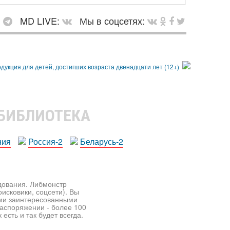
:
MD LIVE:
Мы в соцсетях:
 БИБЛИОТЕКА
ния
Россия-2
Беларусь-2
едования. Либмонстр
исковики, соцсети). Вы
ими заинтересованными
распоряжении - более 100
есть и так будет всегда.