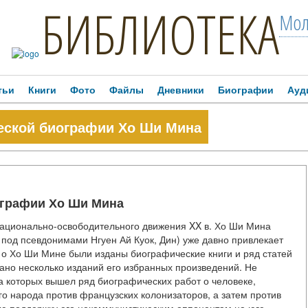
БИБЛИОТЕКА
Мол
тьи
Книги
Фото
Файлы
Дневники
Биографии
Ауд
еской биографии Хо Ши Мина
ографии Хо Ши Мина
национально-освободительного движения XX в. Хо Ши Мина
е под псевдонимами Нгуен Ай Куок, Дин) уже давно привлекает
 о Хо Ши Мине были изданы биографические книги и ряд статей
ано несколько изданий его избранных произведений. Не
ра которых вышел ряд биографических работ о человеке,
о народа против французских колонизаторов, а затем против