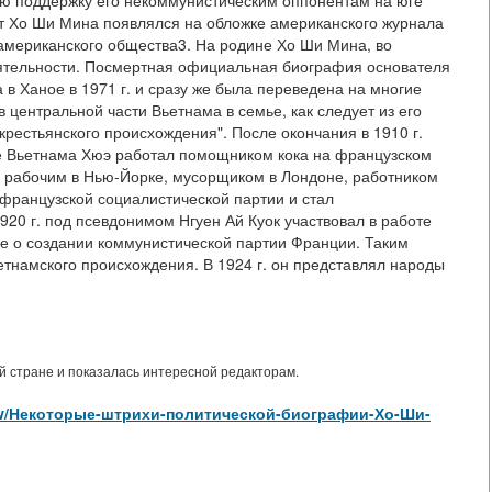
ую поддержку его некоммунистическим оппонентам на юге
рет Хо Ши Мина появлялся на обложке американского журнала
 американского общества3. На родине Хо Ши Мина, во
деятельности. Посмертная официальная биография основателя
в Ханое в 1971 г. и сразу же была переведена на многие
в центральной части Вьетнама в семье, как следует из его
рестьянского происхождения". После окончания в 1910 г.
е Вьетнама Хюэ работал помощником кока на французском
 рабочим в Нью-Йорке, мусорщиком в Лондоне, работником
 французской социалистической партии и стал
0 г. под псевдонимом Нгуен Ай Куок участвовал в работе
ие о создании коммунистической партии Франции. Таким
тнамского происхождения. В 1924 г. он представлял народы
 стране и показалась интересной редакторам.
s/view/Некоторые-штрихи-политической-биографии-Хо-Ши-