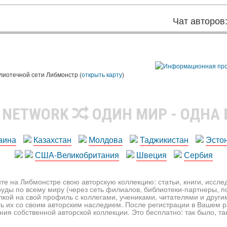
Чат авторов
лиотечной сети Либмонстр (
открыть карту
)
R NETWORK
ОДИН МИР - ОДНА
аина
Казахстан
Молдова
Таджикистан
Эсто
США-Великобритания
Швеция
Сербия
те на Либмонстре свою авторскую коллекцию: статьи, книги, иссл
уды по всему миру (через сеть филиалов, библиотеки-партнеры, по
лкой на свой профиль с коллегами, учениками, читателями и друг
ь их со своим авторским наследием. После регистрации в Вашем 
ия собственной авторской коллекции. Это бесплатно: так было, так 