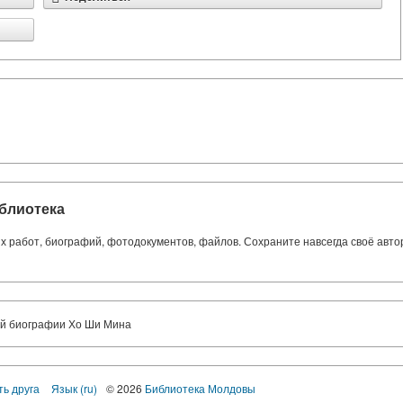
блиотека
ких работ, биографий, фотодокументов, файлов. Сохраните навсегда своё авт
ой биографии Хо Ши Мина
ть друга
Язык (ru)
© 2026
Библиотека Молдовы