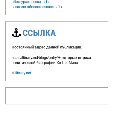
обескураженность (1)
вызвало обеспокоенность (1)
ССЫЛКА
Постоянный адрес данной публикации:
https://library.md/blogs/entry/Некоторые-штрихи-
политической-биографии-Хо-Ши-Мина
©
library.md