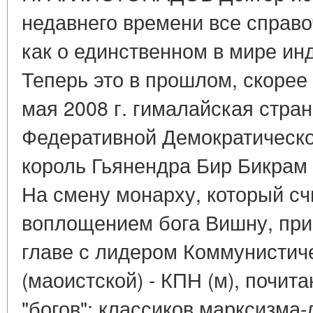
недавнего времени все справо
как о единственном в мире ин
Теперь это в прошлом, скорее 
мая 2008 г. гималайская стра
Федеративной Демократическо
король Гьянендра Бир Бикрам
На смену монарху, который с
воплощением бога Вишну, при
главе с лидером Коммунистич
(маоистской) - КПН (м), почи
"богов": классиков марксизма-