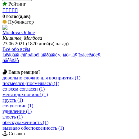
Рейтинг





0 голос(а,ов)
Публикатор
Moldova Online
Кишинев, Молдова
23.06.2021 (1870 дней(я) назад)
Всё обо всём
ìàëàôååâ êîíñòàíòèí àíäðååâè×
,
íàó÷íàÿ ïóáëèêàöèÿ
,
ðåôåðàò
Ваша реакция?
довольно сложно для восприятия (1)
посмеялся (посмеялась) (1)
со всем согласен (1)
меня вдохновило! (1)
грусть (1)
сочувствие (1)
удивление (1)
злость (1)
обескураженность (1)
вызвало обеспокоенность (1)
Ссылка