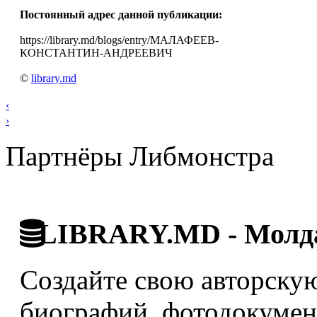
Постоянный адрес данной публикации:
https://library.md/blogs/entry/МАЛАФЕЕВ-
КОНСТАНТИН-АНДРЕЕВИЧ
©
library.md
‹
›
Партнёры Либмонстра
LIBRARY.MD - Молда
Создайте свою авторскую
биографий, фотодокумент