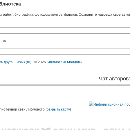
блиотека
ких работ, биографий, фотодокументов, файлов. Сохраните навсегда своё авт
ЕВА
ть друга
Язык (ru)
© 2026
Библиотека Молдовы
Чат авторов
лиотечной сети Либмонстр (
открыть карту
)