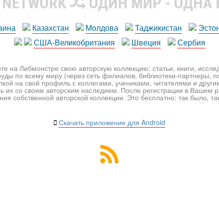
R NETWORK
ОДИН МИР - ОДНА
аина
Казахстан
Молдова
Таджикистан
Эсто
США-Великобритания
Швеция
Сербия
те на Либмонстре свою авторскую коллекцию: статьи, книги, иссл
уды по всему миру (через сеть филиалов, библиотеки-партнеры, по
лкой на свой профиль с коллегами, учениками, читателями и друг
ь их со своим авторским наследием. После регистрации в Вашем 
ия собственной авторской коллекции. Это бесплатно: так было, так 
Скачать приложение для Android