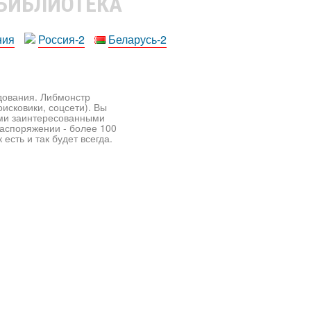
 БИБЛИОТЕКА
ния
Россия-2
Беларусь-2
едования. Либмонстр
исковики, соцсети). Вы
ими заинтересованными
распоряжении - более 100
есть и так будет всегда.