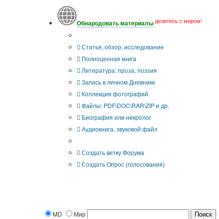
делитесь с миром!
Обнародовать материалы
Что Вы публикуете?
Статья, обзор, исследование
Полноценная книга
Литература: проза, поэзия
Запись в личном Дневнике
Коллекция фотографий
Файлы: PDF\DOC\RAR\ZIP и др.
Биография или некролог
Аудиокнига, звуковой файл
Дополнительные опции:
Создать ветку Форума
Создать Опрос (голосования)
MD
Мир