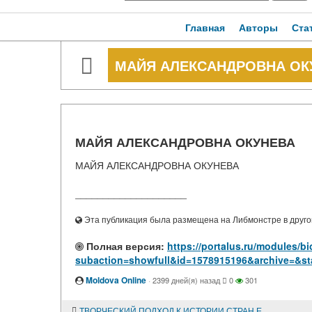
Главная
Авторы
Ста
МАЙЯ АЛЕКСАНДРОВНА ОК
МАЙЯ АЛЕКСАНДРОВНА ОКУНЕВА
МАЙЯ АЛЕКСАНДРОВНА ОКУНЕВА
____________________
Эта публикация была размещена на Либмонстре в другой
Полная версия:
https://portalus.ru/modules/
subaction=showfull&id=1578915196&archive=&st
Moldova Online
·
2399 дней(я) назад
0
301
ТВОРЧЕСКИЙ ПОДХОД К ИСТОРИИ СТРАН ЕВРОПЫ И АМЕРИКИ 1918-1945 ГОДОВ