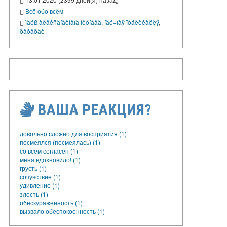
Всё обо всём
ìàéß àëåêñàíäðîâíà îêóíåâà
,
íàó÷íàÿ ïóáëèêàöèÿ
,
ðåôåðàò
ВАША РЕАКЦИЯ?
довольно сложно для восприятия (1)
посмеялся (посмеялась) (1)
со всем согласен (1)
меня вдохновило! (1)
грусть (1)
сочувствие (1)
удивление (1)
злость (1)
обескураженность (1)
вызвало обеспокоенность (1)