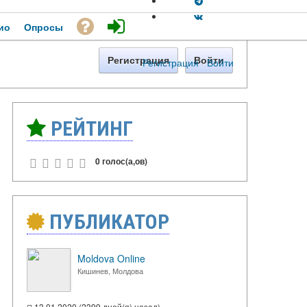
ио
Опросы
Регистрация
Войти
Регистрация
·
Войти
РЕЙТИНГ
0 голос(а,ов)
ПУБЛИКАТОР
Moldova Online
Кишинев, Молдова
13.01.2020 (2399 дней(я) назад)