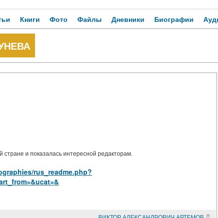
тьи
Книги
Фото
Файлы
Дневники
Биографии
Ауд
УНЕВА
 стране и показалась интересной редакторам.
biographies/rus_readme.php?
art_from=&ucat=&
ВИКТОР АЛЕКСАНДРОВИЧ АРТЕМОВ