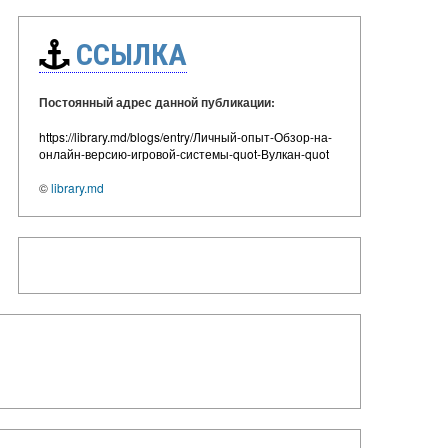
ССЫЛКА
Постоянный адрес данной публикации:
https://library.md/blogs/entry/Личный-опыт-Обзор-на-
онлайн-версию-игровой-системы-quot-Вулкан-quot
©
library.md