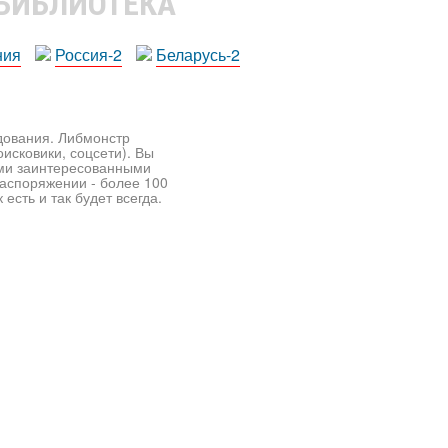
 БИБЛИОТЕКА
ния
Россия-2
Беларусь-2
едования. Либмонстр
исковики, соцсети). Вы
ими заинтересованными
распоряжении - более 100
есть и так будет всегда.