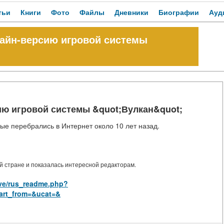
тьи
Книги
Фото
Файлы
Дневники
Биографии
Ауд
лайн-версию игровой системы
ию игровой системы &quot;Вулкан&quot;
ые перебрались в Интернет около 10 лет назад.
 стране и показалась интересной редакторам.
ove/rus_readme.php?
art_from=&ucat=&