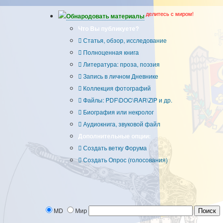
делитесь с миром!
Обнародовать материалы
Что Вы публикуете?
Статья, обзор, исследование
Полноценная книга
Литература: проза, поэзия
Запись в личном Дневнике
Коллекция фотографий
Файлы: PDF\DOC\RAR\ZIP и др.
Биография или некролог
Аудиокнига, звуковой файл
Дополнительные опции:
Создать ветку Форума
Создать Опрос (голосования)
MD
Мир