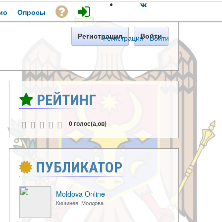
ио
Опросы
Регистрация
Войти
Регистрация
·
Войти
РЕЙТИНГ
0 голос(а,ов)
ПУБЛИКАТОР
Moldova Online
Кишинев, Молдова