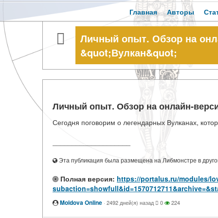
Главная
Авторы
Ста
Личный опыт. Обзор на он
&quot;Вулкан&quot;
Личный опыт. Обзор на онлайн-верс
Сегодня поговорим о легендарных Вулканах, котор
____________________
Эта публикация была размещена на Либмонстре в другой
Полная версия:
https://portalus.ru/modules/l
subaction=showfull&id=1570712711&archive=&st
Moldova Online
·
2492 дней(я) назад
0
224