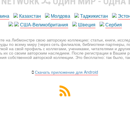
R NETWORK
ОДИН МИР - ОДНА
аина
Казахстан
Молдова
Таджикистан
Эсто
США-Великобритания
Швеция
Сербия
те на Либмонстре свою авторскую коллекцию: статьи, книги, иссл
уды по всему миру (через сеть филиалов, библиотеки-партнеры, по
лкой на свой профиль с коллегами, учениками, читателями и друг
ь их со своим авторским наследием. После регистрации в Вашем 
ия собственной авторской коллекции. Это бесплатно: так было, так 
Скачать приложение для Android