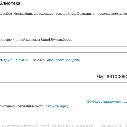
блиотека
ких работ, биографий, фотодокументов, файлов. Сохраните навсегда своё авт
версию игровой системы &quot;Вулкан&quot;
ть друга
Язык (ru)
© 2026
Библиотека Молдовы
Чат авторов
лиотечной сети Либмонстр (
открыть карту
)