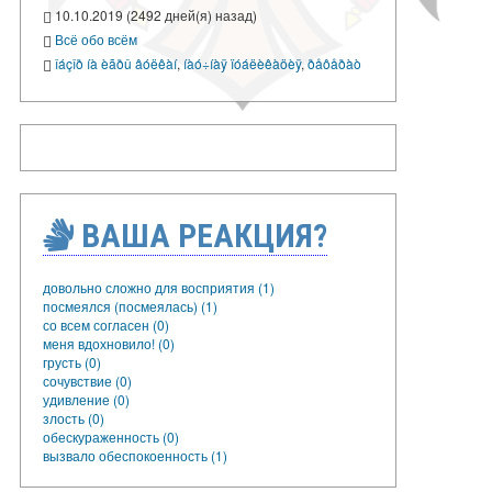
10.10.2019 (2492 дней(я) назад)
Всё обо всём
îáçîð íà èãðû âóëêàí
,
íàó÷íàÿ ïóáëèêàöèÿ
,
ðåôåðàò
ВАША РЕАКЦИЯ?
довольно сложно для восприятия (1)
посмеялся (посмеялась) (1)
со всем согласен (0)
меня вдохновило! (0)
грусть (0)
сочувствие (0)
удивление (0)
злость (0)
обескураженность (0)
вызвало обеспокоенность (1)