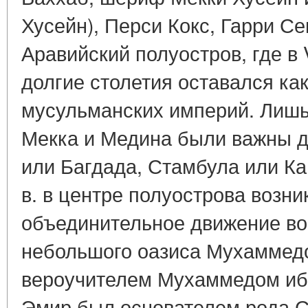
Хусейн), Перси Кокс, Гарри С
Аравийский полуостров, где в V
долгие столетия оставался ка
мусульманских империй. Лиш
Мекка и Медина были важны д
или Багдада, Стамбула или Каи
в. в центре полуострова возн
объединительное движение во
небольшого оазиса Мухаммед
вероучителем Мухаммедом иб
Эмир был основателем рода Са