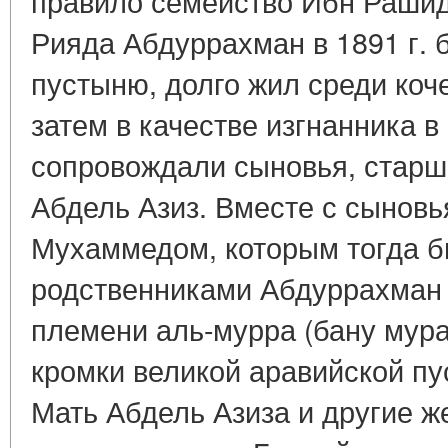
правило семейство Ибн Рашид
Рияда Абдуррахман в 1891 г. 
пустыню, долго жил среди коч
затем в качестве изгнанника в
сопровождали сыновья, старш
Абдель Азиз. Вместе с сынов
Мухаммедом, которым тогда бы
родственниками Абдуррахман
племени аль-мурра (бану мура
кромки великой аравийской пу
Мать Абдель Азиза и другие 