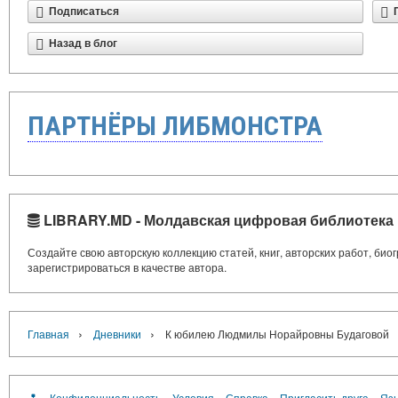
Подписаться
Назад в блог
ПАРТНЁРЫ ЛИБМОНСТРА
LIBRARY.MD - Молдавская цифровая библиотека
Создайте свою авторскую коллекцию статей, книг, авторских работ, би
зарегистрироваться в качестве автора.
›
›
Главная
Дневники
К юбилею Людмилы Норайровны Будаговой
Конфиденциальность
Условия
Справка
Пригласить друга
Язы