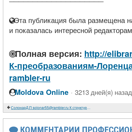
Эта публикация была размещена на
и показалась интересной редакторам
Полная версия:
http://elibr
К-преобразованиям-Лоренца
rambler-ru
·
Moldova Online
3213 дней(я) назад
СолонарД.П solonar55@rambler.ru К структуре элементарных частиц
КОММЕНТАРИИ ПРОФЕССИОН