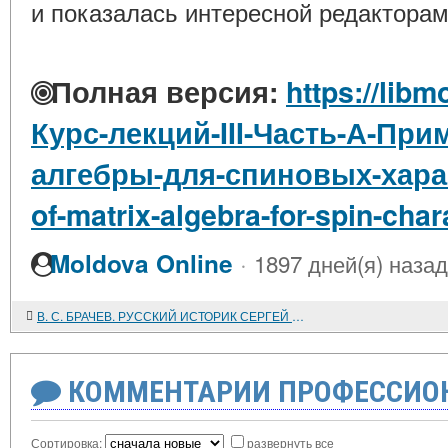
и показалась интересной редакторам
Полная версия:
https://libm
Курс-лекций-III-Часть-А-Пр
алгебры-для-спиновых-харак
of-matrix-algebra-for-spin-char
·
Moldova Online
1897 дней(я) назад
В. С. БРАЧЕВ. РУССКИЙ ИСТОРИК СЕРГЕЙ ФЕДОРОВИЧ ПЛАТОНОВ
КОММЕНТАРИИ ПРОФЕССИОН
Сортировка:
развернуть все