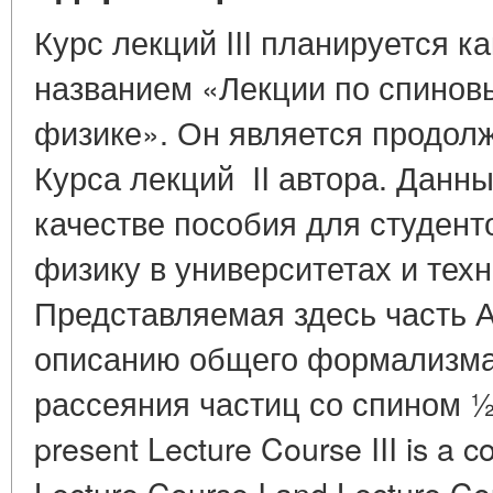
Курс лекций III планируется к
названием «Лекции по спинов
физике». Он является продолж
Курса лекций II автора. Данны
качестве пособия для студен
физику в университетах и техн
Представляемая здесь часть 
описанию общего формализма
рассеяния частиц со спином ½
present Lecture Course III is a co
Lecture Course I and Lecture Cour