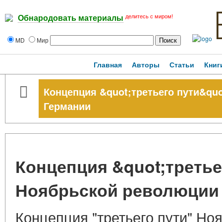
делитесь с миром!
Обнародовать материалы
MD
Мир
Главная
Авторы
Статьи
Книг
Концепция &quot;третьего пути&qu
Германии
Концепция &quot;третье
Ноябрьской революции 
Концепция "третьего пути" Но