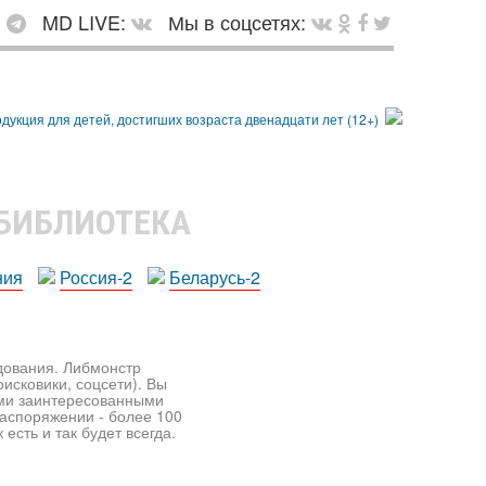
:
MD LIVE:
Мы в соцсетях:
 БИБЛИОТЕКА
ния
Россия-2
Беларусь-2
едования. Либмонстр
исковики, соцсети). Вы
ими заинтересованными
распоряжении - более 100
есть и так будет всегда.