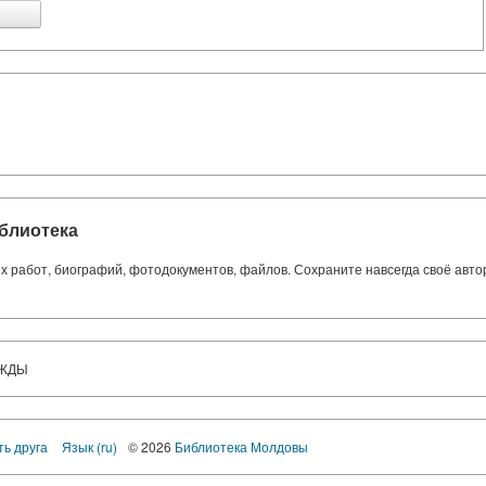
блиотека
ких работ, биографий, фотодокументов, файлов. Сохраните навсегда своё авт
ЕЖДЫ
ть друга
Язык (ru)
© 2026
Библиотека Молдовы