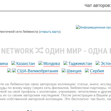
Чат авторов
лиотечной сети Либмонстр (
открыть карту
)
R NETWORK
ОДИН МИР - ОДНА
аина
Казахстан
Молдова
Таджикистан
Эсто
США-Великобритания
Швеция
Сербия
те на Либмонстре свою авторскую коллекцию: статьи, книги, иссл
уды по всему миру (через сеть филиалов, библиотеки-партнеры, по
лкой на свой профиль с коллегами, учениками, читателями и друг
ь их со своим авторским наследием. После регистрации в Вашем 
ия собственной авторской коллекции. Это бесплатно: так было, так 