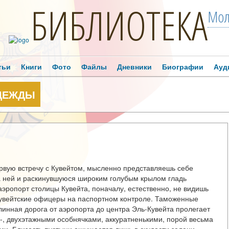
БИБЛИОТЕКА
Мол
тьи
Книги
Фото
Файлы
Дневники
Биографии
Ауд
АДЕЖДЫ
ервую встречу с Кувейтом, мысленно представляешь себе
 ней и раскинувшуюся широким голубым крылом гладь
аэропорт столицы Кувейта, поначалу, естественно, не видишь
е кувейтские офицеры на паспортном контроле. Таможенные
инная дорога от аэропорта до центра Эль-Кувейта пролегает
-, двухэтажными особнячками, аккуратненькими, порой весьма