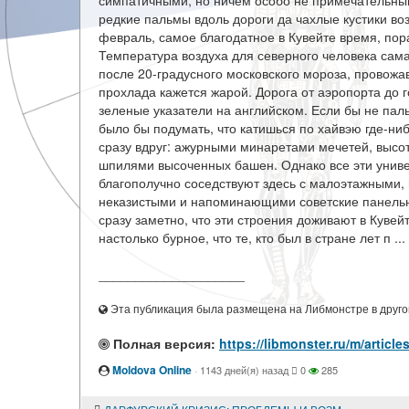
симпатичными, но ничем особо не примечательным
редкие пальмы вдоль дороги да чахлые кустики возл
февраль, самое благодатное в Кувейте время, пора
Температура воздуха для северного человека самая
после 20-градусного московского мороза, провож
прохлада кажется жарой. Дорога от аэропорта до 
зеленые указатели на английском. Если бы не пал
было бы подумать, что катишься по хайвэю где-ниб
сразу вдруг: ажурными минаретами мечетей, высо
шпилями высоченных башен. Однако все эти унив
благополучно соседствуют здесь с малоэтажными, 
неказистыми и напоминающими советские панельные
сразу заметно, что эти строения доживают в Куве
настолько бурное, что те, кто был в стране лет п ...
____________________
Эта публикация была размещена на Либмонстре в другой
Полная версия:
https://libmonster.ru/m/ar
Moldova Online
·
1143 дней(я) назад
0
285