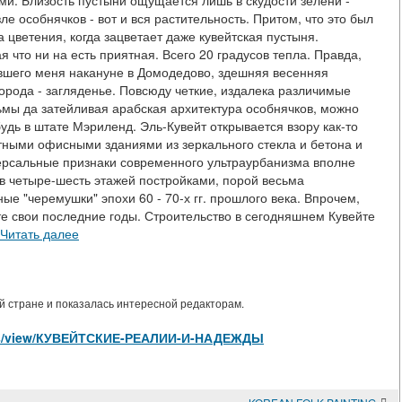
и. Близость пустыни ощущается лишь в скудости зелени -
е особнячков - вот и вся растительность. Притом, что это был
 цветения, когда зацветает даже кувейтская пустыня.
 что ни на есть приятная. Всего 20 градусов тепла. Правда,
авшего меня накануне в Домодедово, здешняя весенняя
города - загляденье. Повсюду четкие, издалека различимые
ьмы да затейливая арабская архитектура особнячков, можно
удь в штате Мэриленд. Эль-Кувейт открывается взору как-то
тными офисными зданиями из зеркального стекла и бетона и
ерсальные признаки современного ультраурбанизма вполне
в четыре-шесть этажей постройками, порой весьма
 "черемушки" эпохи 60 - 70-х гг. прошлого века. Впрочем,
йте свои последние годы. Строительство в сегодняшнем Кувейте
Читать далее
 стране и показалась интересной редакторам.
ticles/view/КУВЕЙТСКИЕ-РЕАЛИИ-И-НАДЕЖДЫ