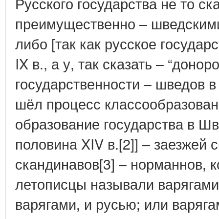
Русского государства не то с
преимущественно – шведскими
либо [так как русское государ
IX в., а у, так сказать – “донор
государственности – шведов в 
шёл процесс классообразован
образование государства в Шве
половина XIV в.[2]] – заезжей
скандинавов[3] – норманнов, к
летописцы называли варягами;
варягами, и русью; или варяга