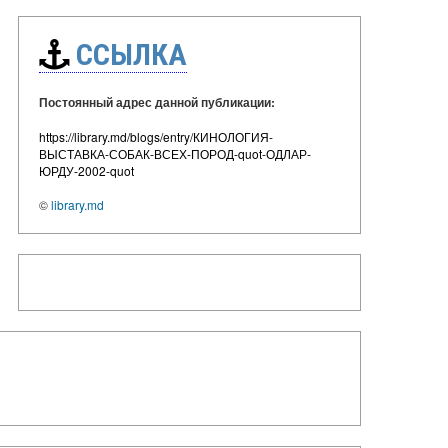
ССЫЛКА
Постоянный адрес данной публикации:
https://library.md/blogs/entry/КИНОЛОГИЯ-
ВЫСТАВКА-СОБАК-ВСЕХ-ПОРОД-quot-ОДЛАР-
ЮРДУ-2002-quot
©
library.md