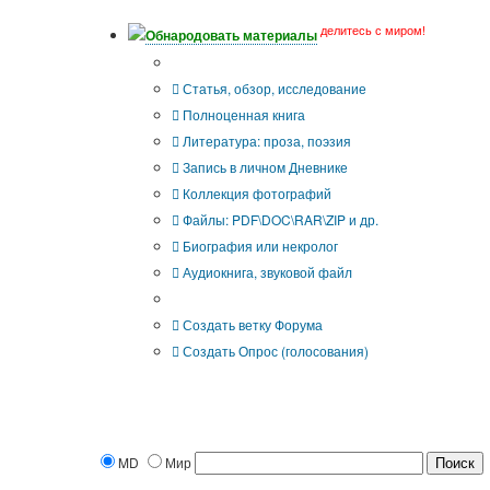
делитесь с миром!
Обнародовать материалы
Что Вы публикуете?
Статья, обзор, исследование
Полноценная книга
Литература: проза, поэзия
Запись в личном Дневнике
Коллекция фотографий
Файлы: PDF\DOC\RAR\ZIP и др.
Биография или некролог
Аудиокнига, звуковой файл
Дополнительные опции:
Создать ветку Форума
Создать Опрос (голосования)
MD
Мир