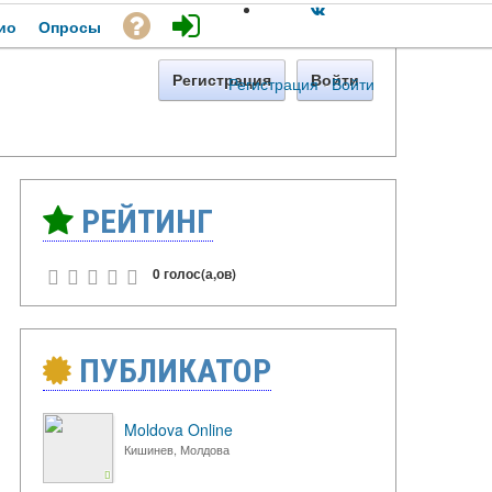
ио
Опросы
Регистрация
Войти
Регистрация
·
Войти
РЕЙТИНГ
0 голос(а,ов)
ПУБЛИКАТОР
Moldova Online
Кишинев, Молдова