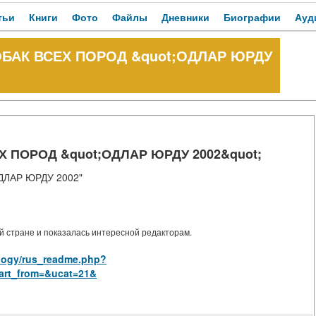
тьи
Книги
Фото
Файлы
Дневники
Биографии
Ауд
БАК ВСЕХ ПОРОД &quot;ОДЛАР ЮРДУ
 ПОРОД &quot;ОДЛАР ЮРДУ 2002&quot;
ЛАР ЮРДУ 2002"
 стране и показалась интересной редакторам.
iology/rus_readme.php?
art_from=&ucat=21&