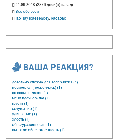
21.09.2018 (2876 дней(я) назад)
Всё обо всём
íàó÷íàÿ ïóáëèêàöèÿ
,
ðåôåðàò
ВАША РЕАКЦИЯ?
довольно сложно для восприятия (1)
посмеялся (посмеялась) (1)
со всем согласен (1)
меня вдохновило! (1)
грусть (1)
сочувствие (1)
удивление (1)
злость (1)
обескураженность (1)
вызвало обеспокоенность (1)