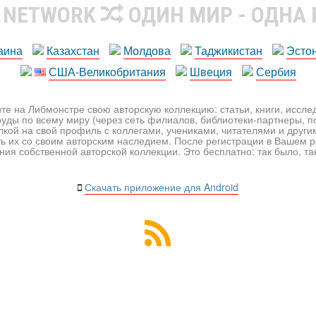
R NETWORK
ОДИН МИР - ОДНА
аина
Казахстан
Молдова
Таджикистан
Эсто
США-Великобритания
Швеция
Сербия
те на Либмонстре свою авторскую коллекцию: статьи, книги, иссл
уды по всему миру (через сеть филиалов, библиотеки-партнеры, по
лкой на свой профиль с коллегами, учениками, читателями и друг
ь их со своим авторским наследием. После регистрации в Вашем 
ия собственной авторской коллекции. Это бесплатно: так было, так 
Скачать приложение для Android