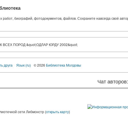
блиотека
ких работ, биографий, фотодокументов, файлов. Сохраните навсегда своё авт
 ВСЕХ ПОРОД &quot;ОДЛАР ЮРДУ 2002&quot;
ть друга
Язык (ru)
© 2026
Библиотека Молдовы
Чат авторов
лиотечной сети Либмонстр (
открыть карту
)