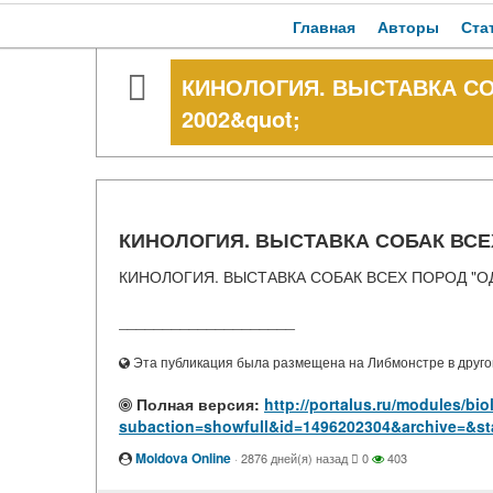
Главная
Авторы
Ста
КИНОЛОГИЯ. ВЫСТАВКА СО
2002&quot;
КИНОЛОГИЯ. ВЫСТАВКА СОБАК ВСЕХ
КИНОЛОГИЯ. ВЫСТАВКА СОБАК ВСЕХ ПОРОД "ОД
____________________
Эта публикация была размещена на Либмонстре в другой
Полная версия:
http://portalus.ru/modules/b
subaction=showfull&id=1496202304&archive=&st
Moldova Online
·
2876 дней(я) назад
0
403