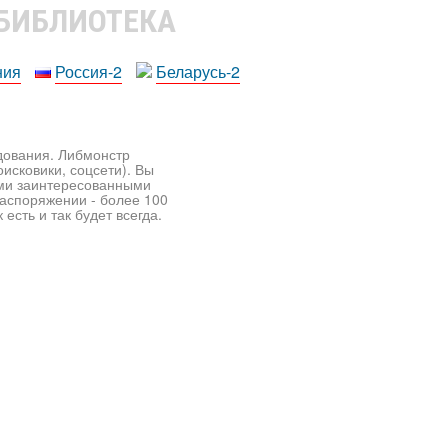
 БИБЛИОТЕКА
ния
Россия-2
Беларусь-2
едования. Либмонстр
исковики, соцсети). Вы
ими заинтересованными
распоряжении - более 100
есть и так будет всегда.