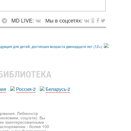
:
MD LIVE:
Мы в соцсетях:
 БИБЛИОТЕКА
ния
Россия-2
Беларусь-2
едования. Либмонстр
исковики, соцсети). Вы
ими заинтересованными
распоряжении - более 100
есть и так будет всегда.