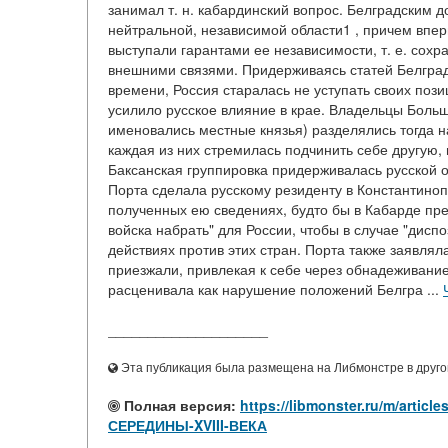
занимал т. н. кабардинский вопрос. Белградским д
нейтральной, независимой области1 , причем впер
выступали гарантами ее независимости, т. е. сох
внешними связями. Придерживаясь статей Белград
времени, Россия старалась не уступать своих пози
усилило русское влияние в крае. Владельцы Больш
именовались местные князья) разделялись тогда н
каждая из них стремилась подчинить себе другую,
Баксанская группировка придерживалась русской о
Порта сделала русскому резиденту в Константиноп
полученных ею сведениях, будто бы в Кабарде пре
войска набрать" для России, чтобы в случае "дисп
действиях против этих стран. Порта также заявлял
приезжали, привлекая к себе через обнадеживани
расценивала как нарушение положений Белгра ...
____________________
Эта публикация была размещена на Либмонстре в другой
Полная версия:
https://libmonster.ru/m/ar
СЕРЕДИНЫ-XVIII-ВЕКА