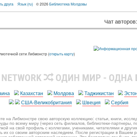
ть друга
Язык (ru)
© 2026
Библиотека Молдовы
Чат авторов
лиотечной сети Либмонстр (
открыть карту
)
R NETWORK
ОДИН МИР - ОДНА
аина
Казахстан
Молдова
Таджикистан
Эсто
США-Великобритания
Швеция
Сербия
те на Либмонстре свою авторскую коллекцию: статьи, книги, иссл
уды по всему миру (через сеть филиалов, библиотеки-партнеры, по
лкой на свой профиль с коллегами, учениками, читателями и друг
ь их со своим авторским наследием. После регистрации в Вашем 
ия собственной авторской коллекции. Это бесплатно: так было, так 