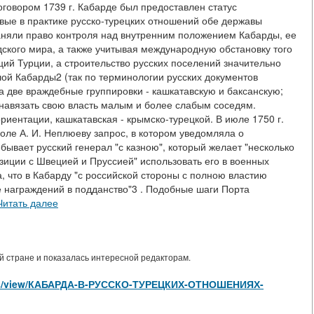
оговором 1739 г. Кабарде был предоставлен статус
вые в практике русско-турецких отношений обе державы
раняли право контроля над внутренним положением Кабарды, ее
ского мира, а также учитывая международную обстановку того
ций Турции, а строительство русских поселений значительно
ой Кабарды2 (так по терминологии русских документов
а две враждебные группировки - кашкатавскую и баксанскую;
 навязать свою власть малым и более слабым соседям.
риентации, кашкатавская - крымско-турецкой. В июле 1750 г.
оле А. И. Неплюеву запрос, в котором уведомляла о
бывает русский генерал "с казною", который желает "несколько
озиции с Швецией и Пруссией" использовать его в военных
а, что в Кабарду "с российской стороны с полною властию
е награждений в подданство"3 . Подобные шаги Порта
Читать далее
 стране и показалась интересной редакторам.
ticles/view/КАБАРДА-В-РУССКО-ТУРЕЦКИХ-ОТНОШЕНИЯХ-