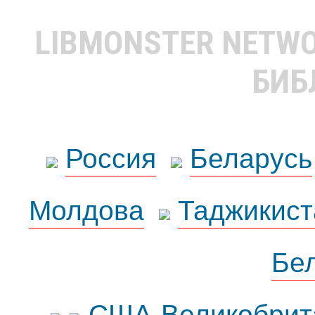
LIBMONSTER NETW
БИБ
Россия
Беларусь
Молдова
Таджикист
Бе
США-Великобрит