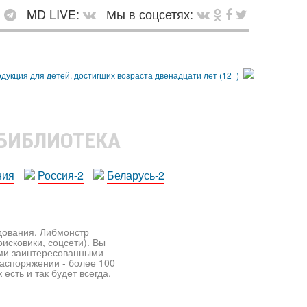
:
MD LIVE:
Мы в соцсетях:
 БИБЛИОТЕКА
ния
Россия-2
Беларусь-2
едования. Либмонстр
исковики, соцсети). Вы
ими заинтересованными
распоряжении - более 100
есть и так будет всегда.