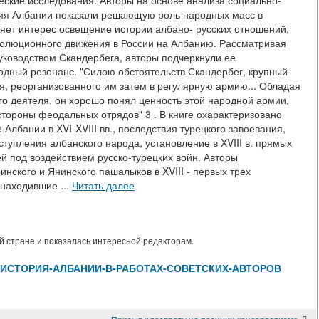
еские исследования. Авторы на основе анализа социально-
тия Албании показали решающую роль народных масс в
яет интерес освещение истории албано- русских отношений,
волюционного движения в России на Албанию. Рассматривая
уководством Скандербега, авторы подчеркнули ее
одный резонанс. "Силою обстоятельств Скандербег, крупный
я, реорганизованного им затем в регулярную армию... Обладая
го деятеля, он хорошо понял ценность этой народной армии,
тороны феодальных отрядов" 3 . В книге охарактеризовано
Албании в XVI-XVIII вв., последствия турецкого завоевания,
тупления албанского народа, установление в XVIII в. прямых
й под воздействием русско-турецких войн. Авторы
ского и Янинского пашалыков в XVIII - первых трех
 находившие ...
Читать далее
 стране и показалась интересной редакторам.
s/view/ИСТОРИЯ-АЛБАНИИ-В-РАБОТАХ-СОВЕТСКИХ-АВТОРОВ