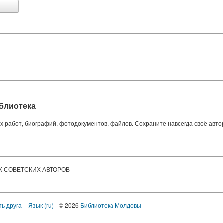
блиотека
ких работ, биографий, фотодокументов, файлов. Сохраните навсегда своё авт
Х СОВЕТСКИХ АВТОРОВ
ть друга
Язык (ru)
© 2026
Библиотека Молдовы