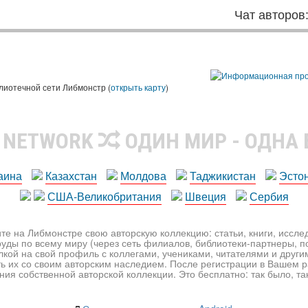
Чат авторов
лиотечной сети Либмонстр (
открыть карту
)
R NETWORK
ОДИН МИР - ОДНА
аина
Казахстан
Молдова
Таджикистан
Эсто
США-Великобритания
Швеция
Сербия
те на Либмонстре свою авторскую коллекцию: статьи, книги, иссл
уды по всему миру (через сеть филиалов, библиотеки-партнеры, по
лкой на свой профиль с коллегами, учениками, читателями и друг
ь их со своим авторским наследием. После регистрации в Вашем 
ия собственной авторской коллекции. Это бесплатно: так было, так 