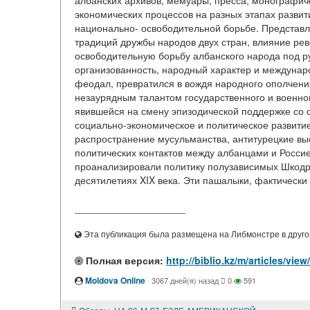
албанских архивов, мемуары, пресса, монографич
экономических процессов на разных этапах разви
национально- освободительной борьбе. Представл
традиций дружбы народов двух стран, влияние ре
освободительную борьбу албанского народа под р
организованность, народный характер и междунар
феодал, превратился в вождя народного ополчени
незаурядным талантом государственного и военно
явившейся на смену эпизодической поддержке со с
социально-экономическое и политическое развитие 
распространение мусульманства, антитурецкие выс
политических контактов между албанцами и Россие
проанализировали политику полузависимых Шкодрин
десятилетиях XIX века. Эти пашалыки, фактически
____________________
Эта публикация была размещена на Либмонстре в другой
Полная версия:
http://biblio.kz/m/article
Moldova Online
·
3067 дней(я) назад
0
591