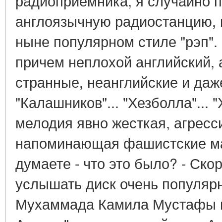
радиоприемника, я случайно п
англоязычную радиостанцию,
ныне популярном стиле "рэп".
причем неплохой английский, 
странные, неанглийские и даж
"Калашников"... "Хезболла"... "
мелодия явно жесткая, агресс
напоминающая фашистские мар
думаете - что это было? - Ско
услышать диск очень популяр
Мухаммада Камила Мустафы п