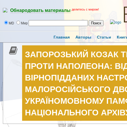
делитесь с миром!
Обнародовать материалы
MD
Мир
Главная
Авторы
Статьи
Книг
ЗАПОРОЗЬКИЙ КОЗАК 
ПРОТИ НАПОЛЕОНА: В
ВІРНОПІДДАНИХ НАСТР
МАЛОРОСІЙСЬКОГО ДВ
УКРАЇНОМОВНОМУ ПАМФЛ
НАЦІОНАЛЬНОГО АРХІВУ