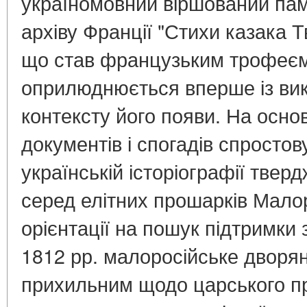
україномовний віршований пам
архіву Франції "Стихи казака Т
що став французьким трофеєм 
оприлюднюється вперше із вик
контексту його появи. На осно
документів і спогадів спростов
українській історіографії твер
серед елітних прошарків Малор
орієнтації на пошук підтримки 
1812 рр. малоросійське дворя
прихильним щодо царського п