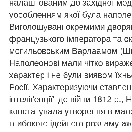
налаштованим до західної моде
уособленням якої була наполе
Виголошувані окремими дворян
французького імператора та с
могильовським Варлаамом (Ш
Наполеонові мали чітко вираж
характер і не були виявом їхнь
Росії. Характеризуючи ставлен
інтеліґенції" до війни 1812 р.
констатувала утворення в малор
глибокого ідейного розламу а