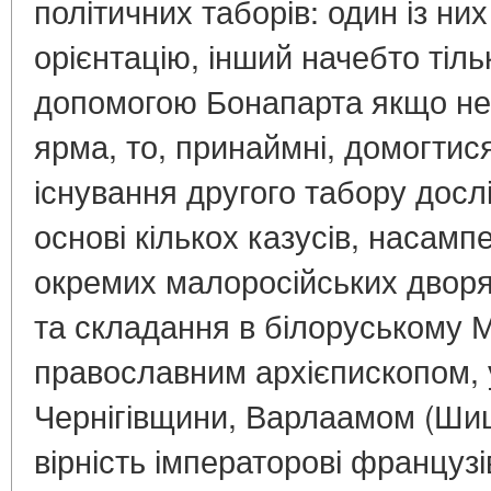
політичних таборів: один із ни
орієнтацію, інший начебто тіль
допомогою Бонапарта якщо не
ярма, то, принаймні, домогтися
існування другого табору дос
основі кількох казусів, насамп
окремих малоросійських двор
та складання в білоруському 
православним архієпископом,
Чернігівщини, Варлаамом (Ши
вірність імператорові француз