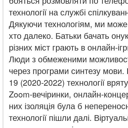
бояться розмовляти по телеф
технології на службі спілкуван
Дякуючи технологіям, ми можем
хто далеко. Батьки бачать онукі
різних міст грають в онлайн-ігр
Люди з обмеженими можливос
через програми синтезу мови. 
19 (2020-2022) технології врят
Zoom-вечіринки, онлайн-концерт
них ізоляція була б неперенос
технології пішли далі. Віртуал