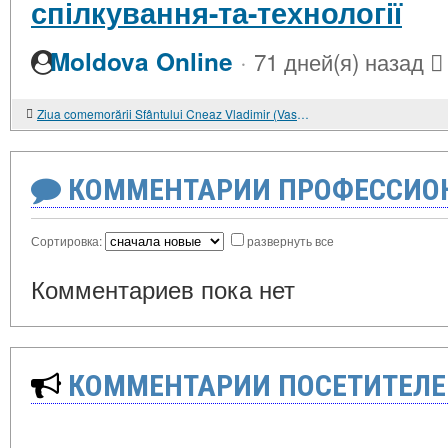
спілкування-та-технології
·
Moldova Online
71 дней(я) назад
Ziua comemorării Sfântului Cneaz Vladimir (Vasiliy) cel Sfințit și Apostol egal cu Apostolii
КОММЕНТАРИИ ПРОФЕССИОН
Сортировка:
развернуть все
Комментариев пока нет
КОММЕНТАРИИ ПОСЕТИТЕЛЕ