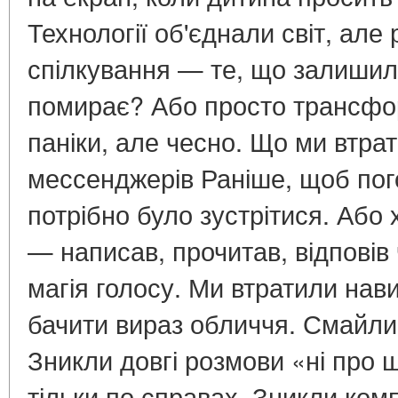
Технології об'єднали світ, ал
спілкування — те, що залишил
помирає? Або просто трансфо
паніки, але чесно. Що ми втра
мессенджерів Раніше, щоб пог
потрібно було зустрітися. Або 
— написав, прочитав, відповів
магія голосу. Ми втратили нави
бачити вираз обличчя. Смайлик
Зникли довгі розмови «ні про
тільки по справах. Зникли ком