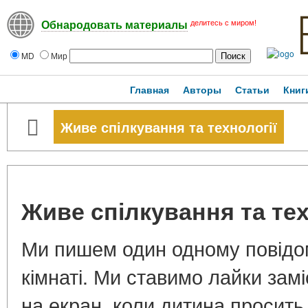
делитесь с миром!
Обнародовать материалы
MD
Мир
Главная
Авторы
Статьи
Книг
Живе спілкування та технології
Живе спілкування та тех
Ми пишем один одному повідом
кімнаті. Ми ставимо лайки зам
на екран, коли дитина просить 