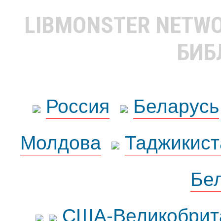
LIBMONSTER NETW
БИБ
Россия
Беларусь
Молдова
Таджикист
Бе
США-Великобрит