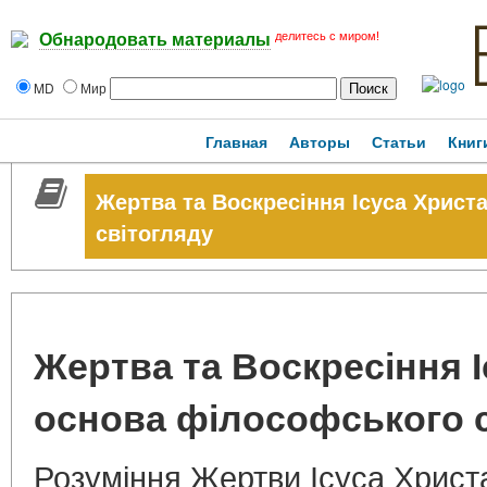
делитесь с миром!
Обнародовать материалы
MD
Мир
Главная
Авторы
Статьи
Книг
Жертва та Воскресіння Ісуса Христ
світогляду
Жертва та Воскресіння І
основа філософського 
Розуміння Жертви Ісуса Христ