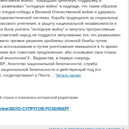
евентивной войны", нашедшая циничную поддержку в
н развязывал "холодную войну" в надежде, что таким образом
о плодов победы в Великой Отечественной войне и удержать
оциалистической системы, борьбе трудящихся за социальные
расового угнетения, в защиту национальной независимости и
а была усилить "холодную войну" и запугать прогрессивные
оветский народ не поддался запугиванию тех, кто размахивал
ожило трезвое решение проблемы атомной бомбы путем
ли использование и путем уничтожения имевшихся в то время
еме все советские предложения, ибо основывал свои планы
ой монополии"4 . Ведомства, в первую очередь
БР, Агентство национальной безопасности, служба
 национальной безопасности и действующий под его
, госдепартамент и Пента ...
Читать далее
 стране и показалась интересной редакторам.
cles/view/ДЕЛО-СУПРУГОВ-РОЗЕНБЕРГ