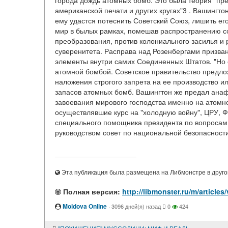
города дождь атомных бомб. Это была теория "пр
американской печати и других кругах"3 . Вашингто
ему удастся потеснить Советский Союз, лишить ег
мир в былых рамках, помешав распространению с
преобразования, против колониального засилья и 
суверенитета. Расправа над Розенбергами призван
элементы внутри самих Соединенных Штатов. "Но с
атомной бомбой. Советское правительство предл
наложения строгого запрета на ее производство и
запасов атомных бомб. Вашингтон же предал анаф
завоевания мирового господства именно на атомн
осуществлявшие курс на "холодную войну", ЦРУ, Ф
специального помощника президента по вопросам
руководством совет по национальной безопасности
____________________
Эта публикация была размещена на Либмонстре в другой
Полная версия:
http://libmonster.ru/m/arti
Moldova Online
·
3096 дней(я) назад
0
424