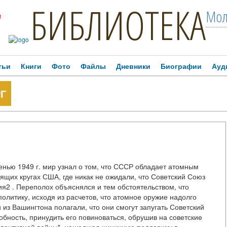
БИБЛИОТЕКА
Мол
!
тьи
Книги
Фото
Файлы
Дневники
Биографии
Ауд
Г
енью 1949 г. мир узнал о том, что СССР обладает атомным
ящих кругах США, где никак не ожидали, что Советский Союз
ия2 . Переполох объяснялся и тем обстоятельством, что
литику, исходя из расчетов, что атомное оружие надолго
из Вашингтона полагали, что они смогут запугать Советский
обность, принудить его повиноваться, обрушив на советские