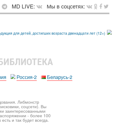
:
MD LIVE:
Мы в соцсетях:
 БИБЛИОТЕКА
ния
Россия-2
Беларусь-2
едования. Либмонстр
исковики, соцсети). Вы
ими заинтересованными
распоряжении - более 100
есть и так будет всегда.