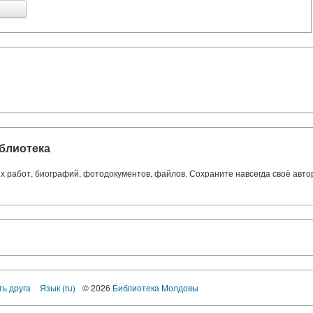
блиотека
ких работ, биографий, фотодокументов, файлов. Сохраните навсегда своё авт
ть друга
Язык (ru)
© 2026
Библиотека Молдовы