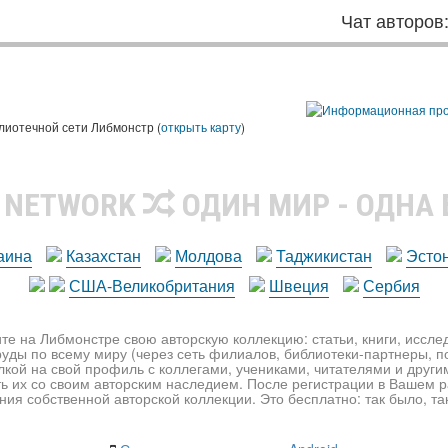
Чат авторов
лиотечной сети Либмонстр (
открыть карту
)
R NETWORK
ОДИН МИР - ОДНА
аина
Казахстан
Молдова
Таджикистан
Эсто
США-Великобритания
Швеция
Сербия
те на Либмонстре свою авторскую коллекцию: статьи, книги, иссл
уды по всему миру (через сеть филиалов, библиотеки-партнеры, по
лкой на свой профиль с коллегами, учениками, читателями и друг
ь их со своим авторским наследием. После регистрации в Вашем 
ия собственной авторской коллекции. Это бесплатно: так было, так 