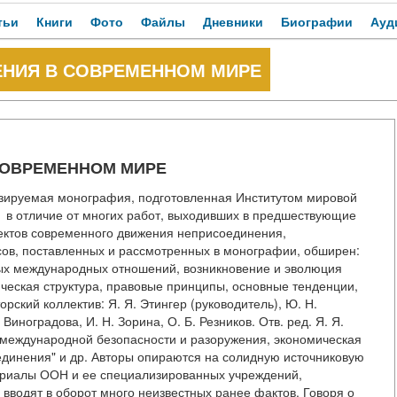
тьи
Книги
Фото
Файлы
Дневники
Биографии
Ауд
НИЯ В СОВРЕМЕННОМ МИРЕ
СОВРЕМЕННОМ МИРЕ
нзируемая монография, подготовленная Институтом мировой
в отличие от многих работ, выходивших в предшествующие
ектов современного движения неприсоединения,
сов, поставленных и рассмотренных в монографии, обширен:
ых международных отношений, возникновение и эволюция
ческая структура, правовые принципы, основные тенденции,
рский коллектив: Я. Я. Этингер (руководитель), Ю. Н.
 Виноградова, И. Н. Зорина, О. Б. Резников. Отв. ред. Я. Я.
, международной безопасности и разоружения, экономическая
динения" и др. Авторы опираются на солидную источниковую
ериалы ООН и ее специализированных учреждений,
, вводят в оборот много неизвестных ранее фактов. Говоря о