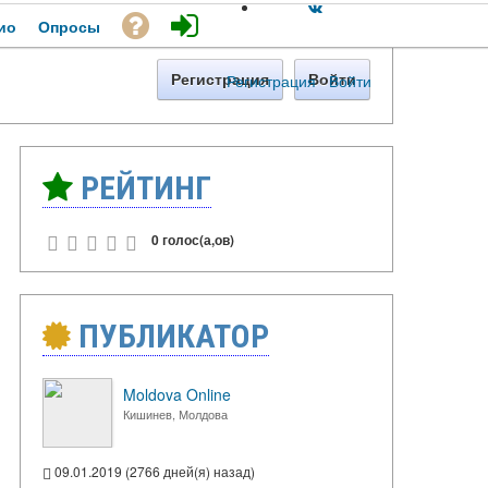
ио
Опросы
Регистрация
·
Войти
Регистрация
Войти
РЕЙТИНГ
0 голос(а,ов)
ПУБЛИКАТОР
Moldova Online
Кишинев, Молдова
09.01.2019 (2766 дней(я) назад)