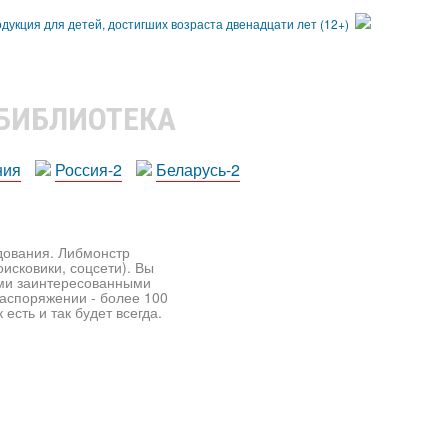
 БИБЛИОТЕКА
ния
Россия-2
Беларусь-2
едования. Либмонстр
исковики, соцсети). Вы
ими заинтересованными
распоряжении - более 100
есть и так будет всегда.