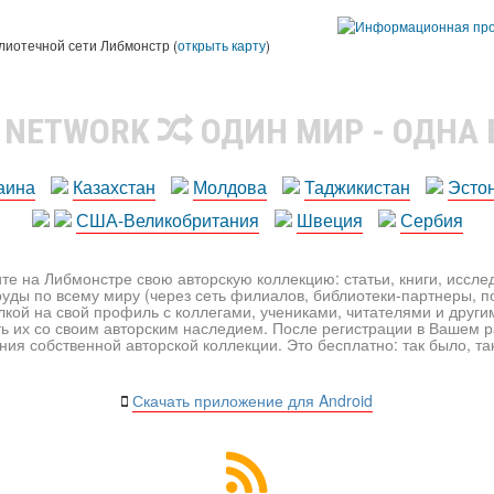
лиотечной сети Либмонстр (
открыть карту
)
R NETWORK
ОДИН МИР - ОДНА
аина
Казахстан
Молдова
Таджикистан
Эсто
США-Великобритания
Швеция
Сербия
те на Либмонстре свою авторскую коллекцию: статьи, книги, иссл
уды по всему миру (через сеть филиалов, библиотеки-партнеры, по
лкой на свой профиль с коллегами, учениками, читателями и друг
ь их со своим авторским наследием. После регистрации в Вашем 
ия собственной авторской коллекции. Это бесплатно: так было, так 
Скачать приложение для Android