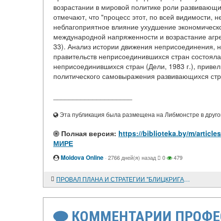
возрастании в мировой политике роли развивающи
отмечают, что "процесс этот, по всей видимости, 
неблагоприятное влияние ухудшение экономическ
международной напряженности и возрастание агре
33). Анализ истории движения неприсоединения, н
правительств неприсоединившихся стран состоялас
неприсоединившихся стран (Дели, 1983 г.), приве
политического самовыражения развивающихся стра
____________________
Эта публикация была размещена на Либмонстре в другой
Полная версия:
https://biblioteka.by/m/a
МИРЕ
Moldova Online
·
2766 дней(я) назад
0
479
ПРОВАЛ ПЛАНА И СТРАТЕГИИ "БЛИЦКРИГА" НА СОВЕТСКО-ГЕРМАНСКОМ ФРОНТЕ
КОММЕНТАРИИ ПРОФЕ