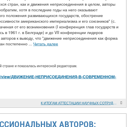
хся стран, как и движения неприсоединения в целом, авторы
необратим, хотя в последние годы на него оказывают
ого положения развивающихся государств, обострение
ссивности американского империализма и его союзников" (с.
ачиная от его возникновения (I конференция глав государств и
ь в 1961 г. в Белграде) и до VII конференции лидеров
л авторов к выводу, что "движение неприсоединения как форма
н постепенно ...
Читать далее
 стране и показалась интересной редакторам.
rticles/view/ДВИЖЕНИЕ-НЕПРИСОЕДИНЕНИЯ-В-СОВРЕМЕННОМ-
К ИТОГАМ АТТЕСТАЦИИ НАУЧНЫХ СОТРУДНИКОВ
ССИОНАЛЬНЫХ АВТОРОВ: