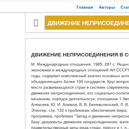
Главная
Авторы
Ста
ДВИЖЕНИЕ НЕПРИСОЕДИНЕ
ДВИЖЕНИЕ НЕПРИСОЕДИНЕНИЯ В 
М. Международные отношения. 1985. 287 с. Реце
экономики и международных отношений АН СССР1 
годы, содержит комплексный анализ основных асп
объединяющего более 100 государств. Круг вопро
место развивающихся стран в системе современн
движения неприсоединения, его социально-полити
механизм, порядок деятельности, отношение 1 Авто
Алексеев, Ю. И. Алимов, В. В. Беневоленский, Л. В.
Этингер. стр. 132 к проблемам обеспечения мира
программа, проблема "Запад и движение неприсое
базу: документы движения неприсоединения, мат
правительственные акты ряда стран, прессу и т. п.