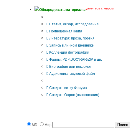
делитесь с миром!
Обнародовать материалы
Что Вы публикуете?
Статья, обзор, исследование
Полноценная книга
Литература: проза, поэзия
Запись в личном Дневнике
Коллекция фотографий
Файлы: PDF\DOC\RAR\ZIP и др.
Биография или некролог
Аудиокнига, звуковой файл
Дополнительные опции:
Создать ветку Форума
Создать Опрос (голосования)
MD
Мир