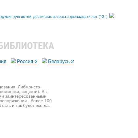
 БИБЛИОТЕКА
ния
Россия-2
Беларусь-2
едования. Либмонстр
исковики, соцсети). Вы
ими заинтересованными
распоряжении - более 100
есть и так будет всегда.