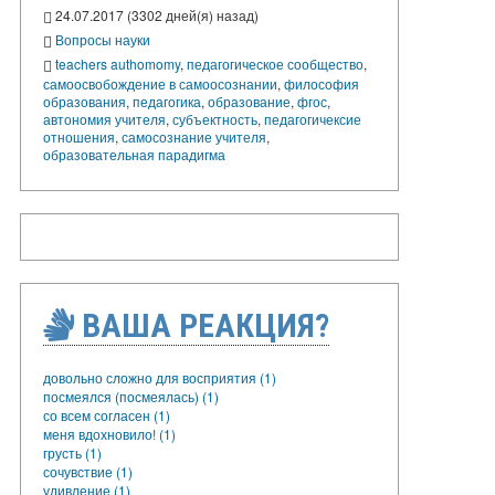
24.07.2017 (3302 дней(я) назад)
Вопросы науки
teachers authomomy
,
педагогическое сообщество
,
самоосвобождение в самоосознании
,
философия
образования
,
педагогика
,
образование
,
фгос
,
автономия учителя
,
субъектность
,
педагогичексие
отношения
,
самосознание учителя
,
образовательная парадигма
ВАША РЕАКЦИЯ?
довольно сложно для восприятия (1)
посмеялся (посмеялась) (1)
со всем согласен (1)
меня вдохновило! (1)
грусть (1)
сочувствие (1)
удивление (1)