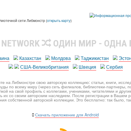
лиотечной сети Либмонстр (
открыть карту
)
R NETWORK
ОДИН МИР - ОДНА
аина
Казахстан
Молдова
Таджикистан
Эсто
США-Великобритания
Швеция
Сербия
те на Либмонстре свою авторскую коллекцию: статьи, книги, иссл
уды по всему миру (через сеть филиалов, библиотеки-партнеры, по
лкой на свой профиль с коллегами, учениками, читателями и друг
ь их со своим авторским наследием. После регистрации в Вашем 
ия собственной авторской коллекции. Это бесплатно: так было, так 
Скачать приложение для Android