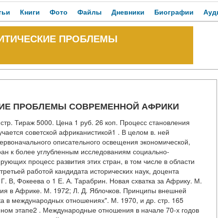
тьи
Книги
Фото
Файлы
Дневники
Биографии
Ауд
ЛИТИЧЕСКИЕ ПРОБЛЕМЫ
СКИЕ ПРОБЛЕМЫ СОВРЕМЕННОЙ АФРИКИ
стр. Тираж 5000. Цена 1 руб. 26 коп. Процесс становления
чается советской африканистикой1 . В целом в. ней
ервоначального описательного освещения экономической,
ран к более углубленным исследованиям социально-
ующих процесс развития этих стран, в том числе в области
третьей работой кандидата исторических наук, доцента
 В, Фокеева о 1 Е. А. Тарабрин. Новая схватка за Африку. М.
ия в Африке. М. 1972; Л. Д. Яблочков. Принципы внешней
а в международных отношениях". М. 1970, и др. стр. 165
ном этапе2 . Международные отношения в начале 70-х годов