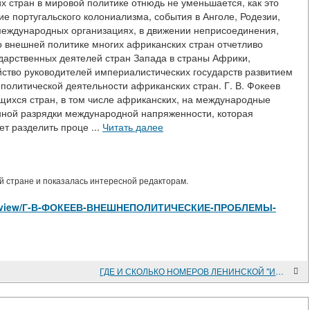
х стран в мировой политике отнюдь не уменьшается, как это
 португальского колониализма, события в Анголе, Родезии,
 международных организациях, в движении неприсоединения,
 внешней политике многих африканских стран отчетливо
ударственных деятелей стран Запада в страны Африки,
ойство руководителей империалистических государств развитием
олитической деятельности африканских стран. Г. В. Фокеев
ющихся стран, в том числе африканских, на международные
нной разрядки международной напряженности, которая
т разделить проце ...
Читать далее
 стране и показалась интересной редакторам.
icles/view/Г-В-ФОКЕЕВ-ВНЕШНЕПОЛИТИЧЕСКИЕ-ПРОБЛЕМЫ-
ГДЕ И СКОЛЬКО НОМЕРОВ ЛЕНИНСКОЙ "ИСКРЫ" БЫЛО НАПЕЧАТАНО