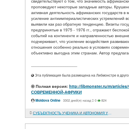
свидетельствуют о том, что значимость африкански
проповедуют некоторые западные авторы. Крушение
активная деятельность африканских государств в
усиление антиимпериалистических устремлений во
выявили как раз обратную тенденцию. Визиты гос
предпринятые в 1975 - 1976 гг., отражают беспок
событий на континенте и направленностью внешнеп
подчеркивает, что усиление воздействия развива
отношения особенно реально в условиях совреме
объективно выгодна этим странам. Автор предлагае
____________________
Эта публикация была размещена на Либмонстре в другой
Полная версия:
http://libmonster.ru/m/art
СОВРЕМЕННОЙ-АФРИКИ
Moldova Online
·
3302 дней(я) назад
0
824
СУБЪЕКТНОСТЬ УЧЕНИКА И АВТОНОМИЯ УЧИТЕЛЯ: ОБРАЗОВАТЕЛЬНО-ФИЛОСОФСКИЙ АНАЛИЗ