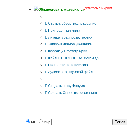
делитесь с миром!
Обнародовать материалы
Что Вы публикуете?
Статья, обзор, исследование
Полноценная книга
Литература: проза, поэзия
Запись в личном Дневнике
Коллекция фотографий
Файлы: PDF\DOC\RAR\ZIP и др.
Биография или некролог
Аудиокнига, звуковой файл
Дополнительные опции:
Создать ветку Форума
Создать Опрос (голосования)
MD
Мир