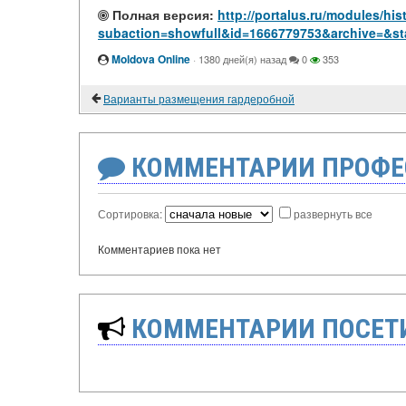
Полная версия:
http://portalus.ru/modules/hi
subaction=showfull&id=1666779753&archive=&st
Moldova Online
·
1380 дней(я) назад
0
353
Варианты размещения гардеробной
КОММЕНТАРИИ ПРОФЕ
Сортировка:
развернуть все
Комментариев пока нет
КОММЕНТАРИИ ПОСЕТИ