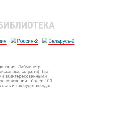
 БИБЛИОТЕКА
ния
Россия-2
Беларусь-2
едования. Либмонстр
исковики, соцсети). Вы
ими заинтересованными
распоряжении - более 100
есть и так будет всегда.