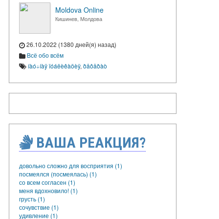
Moldova Online
Кишинев, Молдова
26.10.2022 (1380 дней(я) назад)
Всё обо всём
íàó÷íàÿ ïóáëèêàöèÿ
,
ðåôåðàò
ВАША РЕАКЦИЯ?
довольно сложно для восприятия (1)
посмеялся (посмеялась) (1)
со всем согласен (1)
меня вдохновило! (1)
грусть (1)
сочувствие (1)
удивление (1)