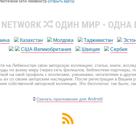
лиотечной сети Либмонстр (
открыть карту
)
R NETWORK
ОДИН МИР - ОДНА
аина
Казахстан
Молдова
Таджикистан
Эсто
США-Великобритания
Швеция
Сербия
те на Либмонстре свою авторскую коллекцию: статьи, книги, иссл
уды по всему миру (через сеть филиалов, библиотеки-партнеры, по
лкой на свой профиль с коллегами, учениками, читателями и друг
ь их со своим авторским наследием. После регистрации в Вашем 
ия собственной авторской коллекции. Это бесплатно: так было, так 
Скачать приложение для Android