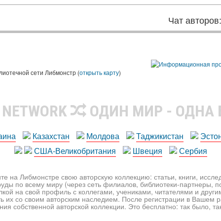
Чат авторов
лиотечной сети Либмонстр (
открыть карту
)
R NETWORK
ОДИН МИР - ОДНА
аина
Казахстан
Молдова
Таджикистан
Эсто
США-Великобритания
Швеция
Сербия
те на Либмонстре свою авторскую коллекцию: статьи, книги, иссл
уды по всему миру (через сеть филиалов, библиотеки-партнеры, по
лкой на свой профиль с коллегами, учениками, читателями и друг
ь их со своим авторским наследием. После регистрации в Вашем 
ия собственной авторской коллекции. Это бесплатно: так было, так 