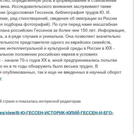
известно, определенную роль в формировании и становлении
 века. Исследовательского внимания заслуживают также
и (родословная Гессенов, библиография трудов Ю. И.
ике, ряд стихотворений, сведения об эмиграции из России
ная подборка фотографий). По сути перед нами масштабная
лана российских Гессенов за более чем 150 лет. Информация,
 а в ряде случаев и уникальна. Она позволяет значительно
тельности представителя одного из еврейских семейств,
 интеллектуальной и культурной среды в России в XIX -
нальном положении российских евреев в условиях
х - начале 70-х годов XX в. мной предпринимались попытки
о их в те годы обнаружить было весьма трудно. В
и опубликованных, так и еще не введенных в научный оборот
е
 стране и показалась интересной редакторам.
rticles/view/В-Ю-ГЕССЕН-ИСТОРИК-ЮЛИЙ-ГЕССЕН-И-ЕГО-