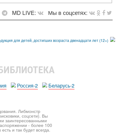
:
MD LIVE:
Мы в соцсетях:
 БИБЛИОТЕКА
ния
Россия-2
Беларусь-2
едования. Либмонстр
исковики, соцсети). Вы
ими заинтересованными
распоряжении - более 100
есть и так будет всегда.