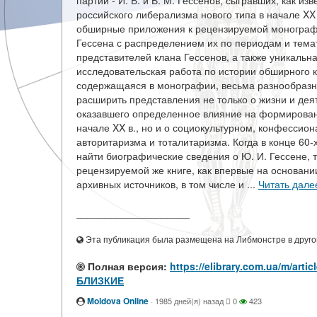
партии - И. В. и В. М. Гессенов, сыгравших, как 
российского либерализма нового типа в начале XX
обширные приложения к рецензируемой монографи
Гессена с распределением их по периодам и темат
представителей клана Гессенов, а также уникаль
исследовательская работа по истории обширного к
содержащаяся в монографии, весьма разнообразна,
расширить представления не только о жизни и дея
оказавшего определенное влияние на формирование
начале XX в., но и о социокультурном, конфессио
авторитаризма и тоталитаризма. Когда в конце 60-
найти биографические сведения о Ю. И. Гессене, т
рецензируемой же книге, как впервые на основани
архивных источников, в том числе и ...
Читать дале
____________________
Эта публикация была размещена на Либмонстре в другой
Полная версия:
https://elibrary.com.ua/m/a
БЛИЗКИЕ
Moldova Online
·
1985 дней(я) назад
0
423