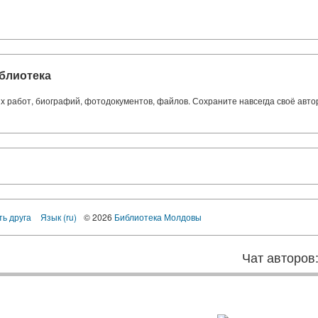
блиотека
ких работ, биографий, фотодокументов, файлов. Сохраните навсегда своё авт
ть друга
Язык (ru)
© 2026
Библиотека Молдовы
Чат авторов