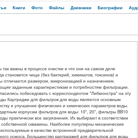
тьи
Книги
Фото
Файлы
Дневники
Биографии
Ауд
 так важны в процессе очистки и что они на самом деле
 становится чище (без бактерий, химикатов, токсинов) и
ды отличается размером, микронизацией и назначением.
ующие заданным характеристикам и потребностям фильтрации.
асились побеседовать с корреспондентом "Либмонстра" на эту
оды Картриджи для фильтров для воды являются основным
истку и улучшение физических и химических параметров воды.
артным корпусам фильтров для воды: 10", 20", фильтры BB10
оды практически все загрязнения. Их выбирают в соответствии
з собственной скважины. Наиболее популярны механические
 используемые в качестве встроенной предварительной
тного осмоса. Большинство картриджей для фильтров для воды