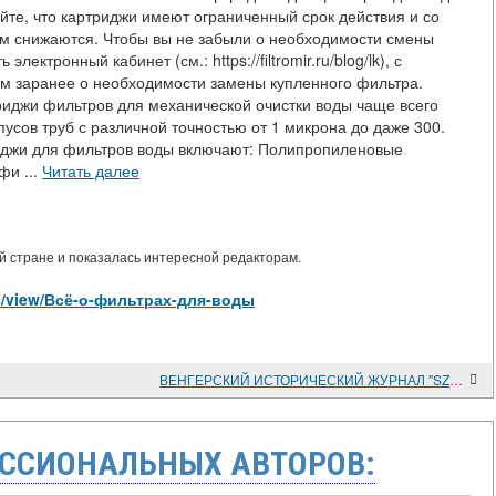
йте, что картриджи имеют ограниченный срок действия и со
м снижаются. Чтобы вы не забыли о необходимости смены
ектронный кабинет (см.: https://filtromir.ru/blog/lk), с
м заранее о необходимости замены купленного фильтра.
иджи фильтров для механической очистки воды чаще всего
усов труб с различной точностью от 1 микрона до даже 300.
иджи для фильтров воды включают: Полипропиленовые
фи ...
Читать далее
 стране и показалась интересной редакторам.
cles/view/Всё-о-фильтрах-для-воды
ВЕНГЕРСКИЙ ИСТОРИЧЕСКИЙ ЖУРНАЛ "SZAZADOK"
ССИОНАЛЬНЫХ АВТОРОВ: