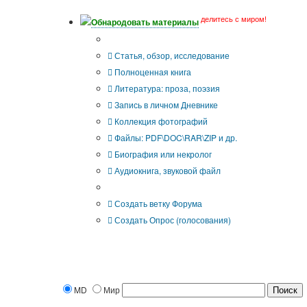
делитесь с миром!
Обнародовать материалы
Что Вы публикуете?
Статья, обзор, исследование
Полноценная книга
Литература: проза, поэзия
Запись в личном Дневнике
Коллекция фотографий
Файлы: PDF\DOC\RAR\ZIP и др.
Биография или некролог
Аудиокнига, звуковой файл
Дополнительные опции:
Создать ветку Форума
Создать Опрос (голосования)
MD
Мир