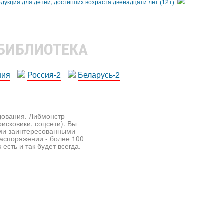
 БИБЛИОТЕКА
ния
Россия-2
Беларусь-2
едования. Либмонстр
исковики, соцсети). Вы
ими заинтересованными
распоряжении - более 100
есть и так будет всегда.