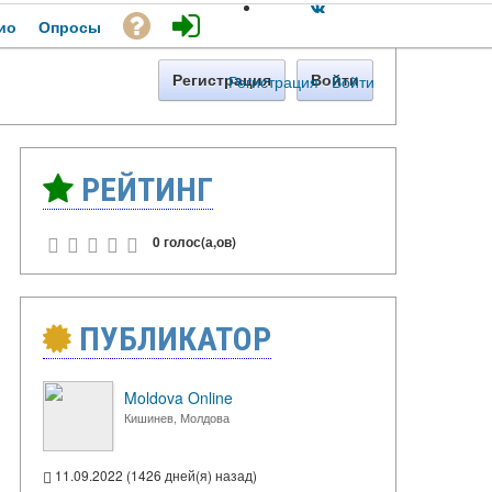
ио
Опросы
Регистрация
·
Войти
Регистрация
Войти
РЕЙТИНГ
0 голос(а,ов)
ПУБЛИКАТОР
Moldova Online
Кишинев, Молдова
11.09.2022 (1426 дней(я) назад)