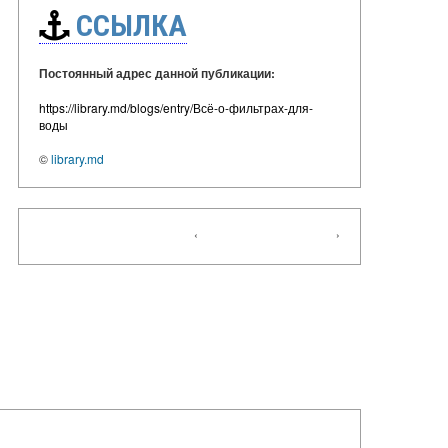
ССЫЛКА
Постоянный адрес данной публикации:
https://library.md/blogs/entry/Всё-о-фильтрах-для-
воды
©
library.md
‹
›