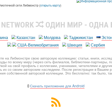
лиотечной сети Либмонстр (
открыть карту
)
R NETWORK
ОДИН МИР - ОДНА
аина
Казахстан
Молдова
Таджикистан
Эсто
США-Великобритания
Швеция
Сербия
те на Либмонстре свою авторскую коллекцию: статьи, книги, иссл
уды по всему миру (через сеть филиалов, библиотеки-партнеры, по
лкой на свой профиль с коллегами, учениками, читателями и друг
ь их со своим авторским наследием. После регистрации в Вашем 
ия собственной авторской коллекции. Это бесплатно: так было, так 
Скачать приложение для Android