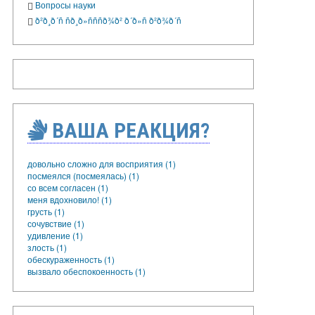
Вопросы науки
ð²ð¸ð´ñ ñð¸ð»ñññð¾ð² ð´ð»ñ ð²ð¾ð´ñ
ВАША РЕАКЦИЯ?
довольно сложно для восприятия (1)
посмеялся (посмеялась) (1)
со всем согласен (1)
меня вдохновило! (1)
грусть (1)
сочувствие (1)
удивление (1)
злость (1)
обескураженность (1)
вызвало обеспокоенность (1)