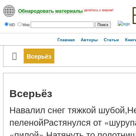
делитесь с миром!
Обнародовать материалы
MD
Мир
Главная
Авторы
Статьи
Книг
Всерьёз
Всерьёз
Навалил снег тяжкой шубой,Н
пеленойРастянулся от «шуруп
«пилой».Натянуть то полотни