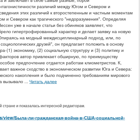
а и заключает в себе самые разные, порой
нтагонистичности различий между Югом и Севером и
сведения этих различий к второстепенным и частным моментам
ом и Севером как трагического "недоразумения". Определяя
ссен уже в начале статьи без обиняков заявляет, что
рело гипертрофированный характер и делает заявку на новую
Опираясь на модный междисциплинарный подход, или, по
оциологических друзей", он предлагает положить в основу
а-(1) экономику, (2) социальную структуру и (3) политику и
ых факторов автор привлекает обширную, по преимуществу
особое предпочтение отдается работам клиометристов. К,
вает важное сходство в экономическом развитии Юга и Севера:
ческого накопления и было подчиненно требованиям мирового
а вызывало ...
Читать далее
 стране и показалась интересной редакторам.
icles/view/Была-ли-гражданская-война-в-США-социальной-