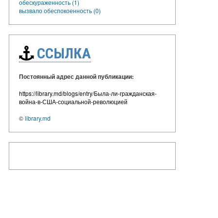
обескураженность (1)
вызвало обеспокоенность (0)
ССЫЛКА
Постоянный адрес данной публикации:
https://library.md/blogs/entry/Была-ли-гражданская-
война-в-США-социальной-революцией
©
library.md