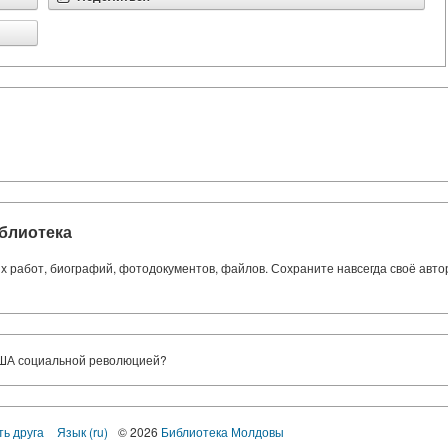
блиотека
ких работ, биографий, фотодокументов, файлов. Сохраните навсегда своё авт
США социальной революцией?
ть друга
Язык (ru)
© 2026
Библиотека Молдовы