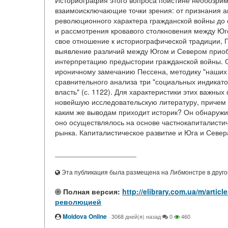
Историография этого вопроса поистине необозрим
взаимоисключающие точки зрения: от признания а
революционного характера гражданской войны до 
и рассмотрения кровавого столкновения между Юг
свое отношение к историографической традиции, Пе
выявление различий между Югом и Севером приоб
интерпретацию предыстории гражданской войны. 
ироничному замечанию Пессена, методику "наших с
сравнительного анализа три "социальных индикатор
власть" (с. 1122). Для характеристики этих важн
новейшую исследовательскую литературу, причем 
каким же выводам приходит историк? Он обнаружи
оно осуществлялось на основе частнокапиталисти
рынка. Капиталистическое развитие и Юга и Север
____________________
Эта публикация была размещена на Либмонстре в другой
Полная версия:
http://elibrary.com.ua/m/art
революцией
Moldova Online
·
3068 дней(я) назад
0
460