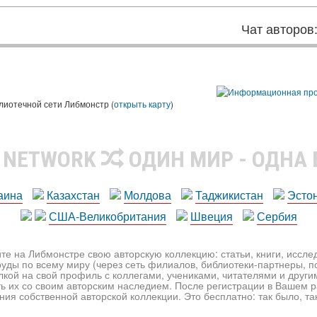
Чат авторов
лиотечной сети Либмонстр (
открыть карту
)
R NETWORK
ОДИН МИР - ОДНА
аина
Казахстан
Молдова
Таджикистан
Эсто
США-Великобритания
Швеция
Сербия
те на Либмонстре свою авторскую коллекцию: статьи, книги, иссл
уды по всему миру (через сеть филиалов, библиотеки-партнеры, по
лкой на свой профиль с коллегами, учениками, читателями и друг
ь их со своим авторским наследием. После регистрации в Вашем 
ия собственной авторской коллекции. Это бесплатно: так было, так 