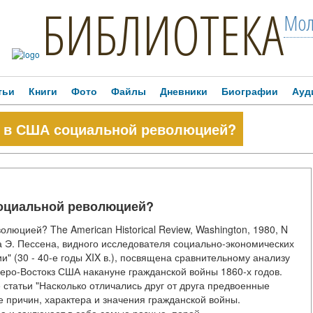
БИБЛИОТЕКА
Мол
тьи
Книги
Фото
Файлы
Дневники
Биографии
Ауд
а в США социальной революцией?
социальной революцией?
люцией? The American Historical Review, Washington, 1980, N
а Э. Пессена, видного исследователя социально-экономических
" (30 - 40-е годы XIX в.), посвящена сравнительному анализу
еро-Востокз США накануне гражданской войны 1860-х годов.
 статьи "Насколько отличались друг от друга предвоенные
е причин, характера и значения гражданской войны.