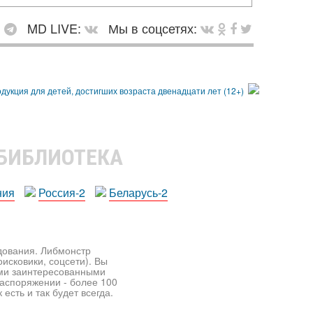
:
MD LIVE:
Мы в соцсетях:
 БИБЛИОТЕКА
ния
Россия-2
Беларусь-2
едования. Либмонстр
исковики, соцсети). Вы
ими заинтересованными
распоряжении - более 100
есть и так будет всегда.