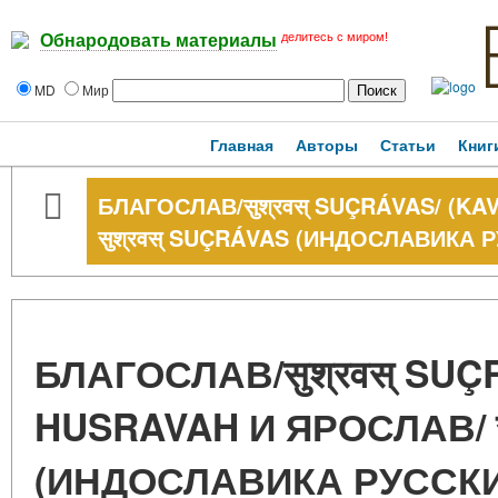
делитесь с миром!
Обнародовать материалы
MD
Мир
Главная
Авторы
Статьи
Книг
БЛАГОСЛАВ/सुश्रवस् SUÇRÁVAS/ (K
सुश्रवस् SUÇRÁVAS (ИНДОСЛАВИКА
БЛАГОСЛАВ/सुश्रवस् SUÇR
HUSRAVAH И ЯРОСЛАВ/ सु
(ИНДОСЛАВИКА РУССКИ