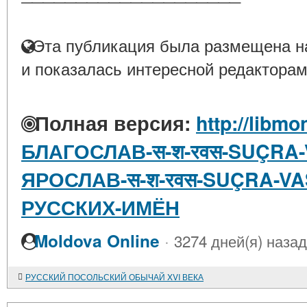
Эта публикация была размещена на
и показалась интересной редакторам
Полная версия:
http://libmo
БЛАГОСЛАВ-स-श-रवस-SUÇRA-
ЯРОСЛАВ-स-श-रवस-SUÇRA-V
РУССКИХ-ИМЁН
·
Moldova Online
3274 дней(я) назад
РУССКИЙ ПОСОЛЬСКИЙ ОБЫЧАЙ XVI ВЕКА