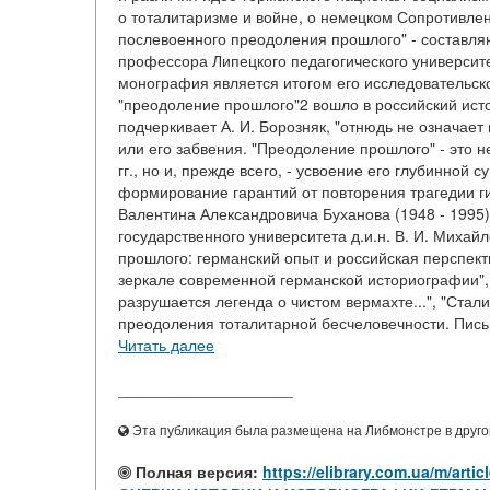
о тоталитаризме и войне, о немецком Сопротивлен
послевоенного преодоления прошлого" - составля
профессора Липецкого педагогического университет
монография является итогом его исследовательск
"преодоление прошлого"2 вошло в российский исто
подчеркивает А. И. Борозняк, "отнюдь не означает 
или его забвения. "Преодоление прошлого" - это н
гг., но и, прежде всего, - усвоение его глубинной
формирование гарантий от повторения трагедии ги
Валентина Александровича Буханова (1948 - 1995)
государственного университета д.и.н. В. И. Миха
прошлого: германский опыт и российская перспектив
зеркале современной германской историографии", 
разрушается легенда о чистом вермахте...", "Стал
преодоления тоталитарной бесчеловечности. Письм
Читать далее
____________________
Эта публикация была размещена на Либмонстре в другой
Полная версия:
https://elibrary.com.ua/m/