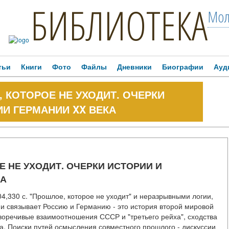
БИБЛИОТЕКА
Мол
тьи
Книги
Фото
Файлы
Дневники
Биографии
Ауд
, КОТОРОЕ НЕ УХОДИТ. ОЧЕРКИ
И ГЕРМАНИИ XX ВЕКА
Е НЕ УХОДИТ. ОЧЕРКИ ИСТОРИИ И
КА
04,330 с. "Прошлое, которое не уходит" и неразрывными логии,
ми связывает Россию и Германию - это история второй мировой
воречивые взаимоотношения СССР и "третьего рейха", сходства
а. Поиски путей осмысления совместного прошлого - дискуссии