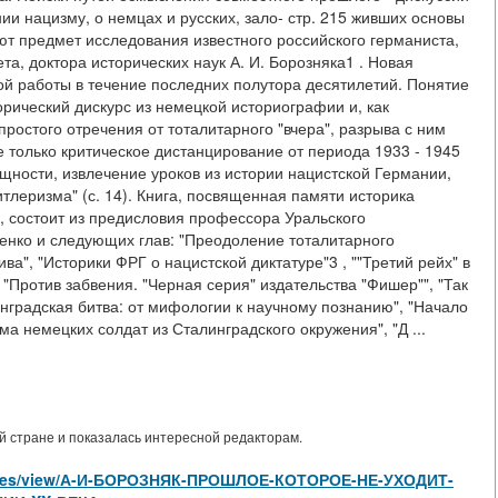
ии нацизму, о немцах и русских, зало- стр. 215 живших основы
ют предмет исследования известного российского германиста,
а, доктора исторических наук А. И. Борозняка1 . Новая
ой работы в течение последних полутора десятилетий. Понятие
рический дискурс из немецкой историографии и, как
простого отречения от тоталитарного "вчера", разрыва с ним
е только критическое дистанцирование от периода 1933 - 1945
 сущности, извлечение уроков из истории нацистской Германии,
тлеризма" (с. 14). Книга, посвященная памяти историка
, состоит из предисловия профессора Уральского
йленко и следующих глав: "Преодоление тоталитарного
а", "Историки ФРГ о нацистской диктатуре"3 , ""Третий рейх" в
"Против забвения. "Черная серия" издательства "Фишер"", "Так
инградская битва: от мифологии к научному познанию", "Начало
а немецких солдат из Сталинградского окружения", "Д ...
 стране и показалась интересной редакторам.
articles/view/А-И-БОРОЗНЯК-ПРОШЛОЕ-КОТОРОЕ-НЕ-УХОДИТ-