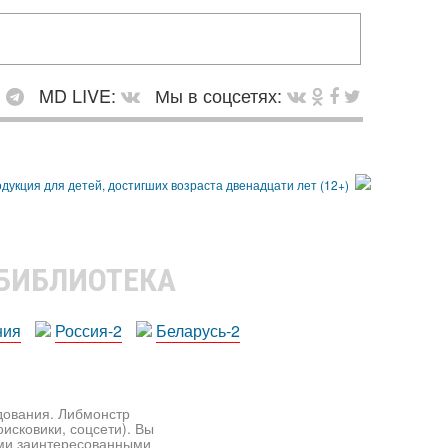
:
MD LIVE:
Мы в соцсетях:
 БИБЛИОТЕКА
ния
Россия-2
Беларусь-2
едования. Либмонстр
исковики, соцсети). Вы
ими заинтересованными