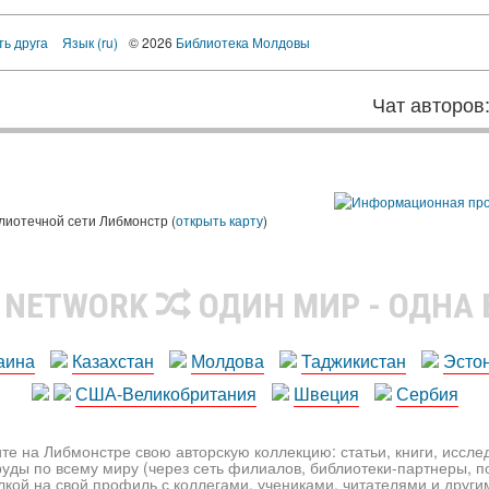
ть друга
Язык (ru)
© 2026
Библиотека Молдовы
Чат авторов
лиотечной сети Либмонстр (
открыть карту
)
R NETWORK
ОДИН МИР - ОДНА
аина
Казахстан
Молдова
Таджикистан
Эсто
США-Великобритания
Швеция
Сербия
те на Либмонстре свою авторскую коллекцию: статьи, книги, иссл
уды по всему миру (через сеть филиалов, библиотеки-партнеры, по
лкой на свой профиль с коллегами, учениками, читателями и друг