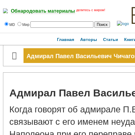
делитесь с миром!
Обнародовать материалы
MD
Мир
Главная
Авторы
Статьи
Книг
Адмирал Павел Васильевич Чичаго
Адмирал Павел Василье
Когда говорят об адмирале П.В
связывают с его именем неуд
Наполеона при его переправе 