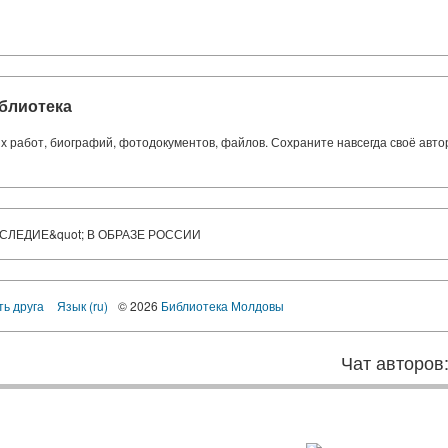
блиотека
ких работ, биографий, фотодокументов, файлов. Сохраните навсегда своё авт
АСЛЕДИЕ&quot; В ОБРАЗЕ РОССИИ
ть друга
Язык (ru)
© 2026
Библиотека Молдовы
Чат авторов