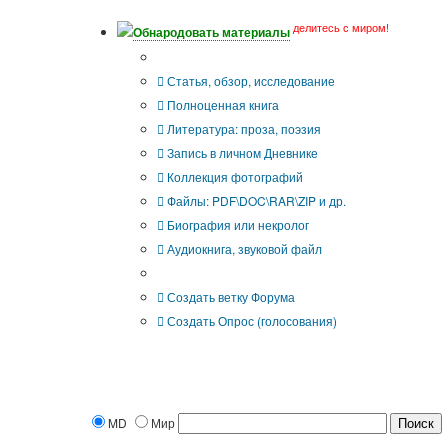
делитесь с миром!
Обнародовать материалы
Что Вы публикуете?
Статья, обзор, исследование
Полноценная книга
Литература: проза, поэзия
Запись в личном Дневнике
Коллекция фотографий
Файлы: PDF\DOC\RAR\ZIP и др.
Биография или некролог
Аудиокнига, звуковой файл
Дополнительные опции:
Создать ветку Форума
Создать Опрос (голосования)
MD
Мир