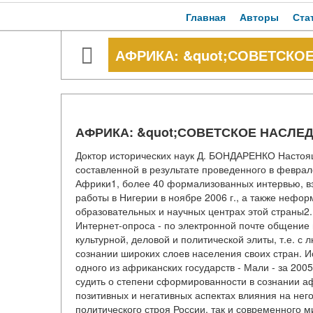
Главная
Авторы
Ста
АФРИКА: &quot;СОВЕТСКОЕ
АФРИКА: &quot;СОВЕТСКОЕ НАСЛЕД
Доктор исторических наук Д. БОНДАРЕНКО Настоя
составленной в результате проведенного в феврале
Африки1, более 40 формализованных интервью, взят
работы в Нигерии в ноябре 2006 г., а также нефор
образовательных и научных центрах этой страны2. 
Интернет-опроса - по электронной почте общение
культурной, деловой и политической элиты, т.е. 
сознании широких слоев населения своих стран. 
одного из африканских государств - Мали - за 200
судить о степени сформированности в сознании аф
позитивных и негативных аспектах влияния на нег
политического строя России, так и современного 