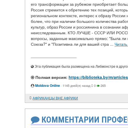
его трансформации за рубежом приобретает большое
Россия стремится к обретению тех позиций, котор
региональном контексте, интерес к образу Росси
более, что при наличии большого количества раб
культур, образ России и россиянина в сознании аф
неисследованным. КТО ЛУЧШЕ - СССР ИЛИ РОССИЯ
вопросы, заданные максимально прямо: "Была ли 
Союза?" и "Позитивна ли для вашей стра ...
Читать
____________________
Эта публикация была размещена на Либмонстре в другой
Полная версия:
https://biblioteka.by/m/ar
Moldova Online
·
1145 дней(я) назад
0
265
АФРИКАНЦЫ ВНЕ АФРИКИ
КОММЕНТАРИИ ПРОФЕ