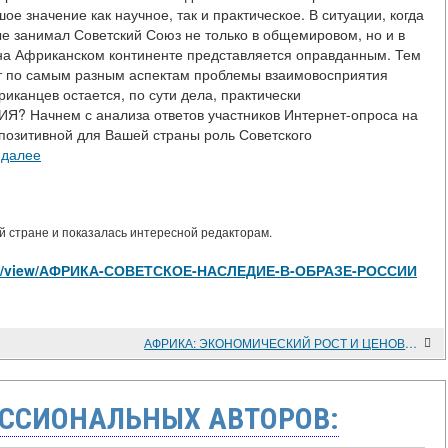
 значение как научное, так и практическое. В ситуации, когда
ые занимал Советский Союз не только в общемировом, но и в
и на Африканском континенте представляется оправданным. Тем
от по самым разным аспектам проблемы взаимовосприятия
риканцев остается, по сути дела, практически
? Начнем с анализа ответов участников Интернет-опроса на
позитивной для Вашей страны роль Советского
 далее
 стране и показалась интересной редакторам.
ticles/view/АФРИКА-СОВЕТСКОЕ-НАСЛЕДИЕ-В-ОБРАЗЕ-РОССИИ
АФРИКА: ЭКОНОМИЧЕСКИЙ РОСТ И ЦЕНОВЫЕ ШОКИ НА МИРОВЫХ РЫНКАХ
ССИОНАЛЬНЫХ АВТОРОВ: