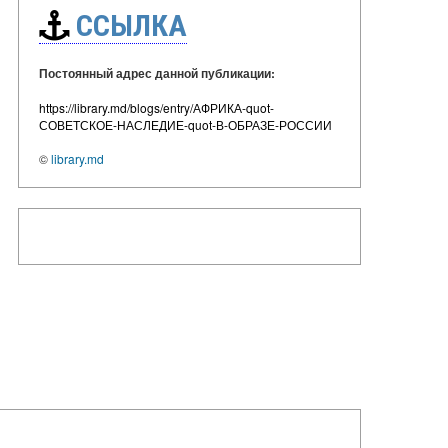
ССЫЛКА
Постоянный адрес данной публикации:
https://library.md/blogs/entry/АФРИКА-quot-
СОВЕТСКОЕ-НАСЛЕДИЕ-quot-В-ОБРАЗЕ-РОССИИ
©
library.md