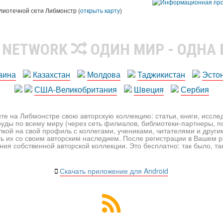
лиотечной сети Либмонстр (
открыть карту
)
R NETWORK
ОДИН МИР - ОДНА
аина
Казахстан
Молдова
Таджикистан
Эсто
США-Великобритания
Швеция
Сербия
те на Либмонстре свою авторскую коллекцию: статьи, книги, иссл
уды по всему миру (через сеть филиалов, библиотеки-партнеры, по
лкой на свой профиль с коллегами, учениками, читателями и друг
ь их со своим авторским наследием. После регистрации в Вашем 
ия собственной авторской коллекции. Это бесплатно: так было, так 
Скачать приложение для Android