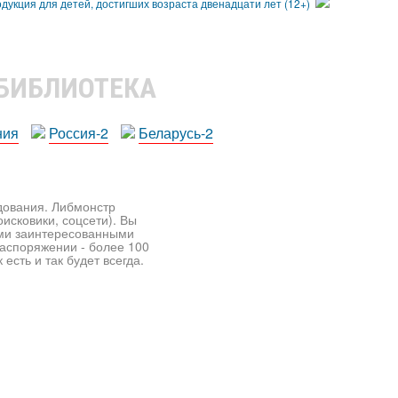
 БИБЛИОТЕКА
ния
Россия-2
Беларусь-2
едования. Либмонстр
исковики, соцсети). Вы
ими заинтересованными
распоряжении - более 100
есть и так будет всегда.