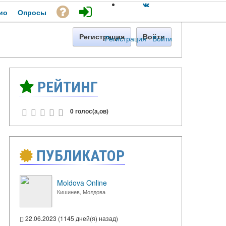
ио
Опросы
Регистрация
Войти
Регистрация
·
Войти
РЕЙТИНГ
0 голос(а,ов)
ПУБЛИКАТОР
Moldova Online
Кишинев, Молдова
22.06.2023 (1145 дней(я) назад)