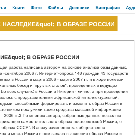
тьи
Книги
Фото
Файлы
Дневники
Биографии
Ауд
 НАСЛЕДИЕ&quot; В ОБРАЗЕ РОССИИ
ИЕ&quot; В ОБРАЗЕ РОССИИ
щая работа написана автором на основе анализа базы данных,
 -сентябре 2006 г. Интернет-опроса 148 граждан 43 государств
ых в России в марте 2006 - марте 2007 гг. и в ходе полевой
мальных бесед и "круглых столов", проведенных в ведущих
Во всех случаях: в России и Нигерии - лично, а при проведении
 велось с представителями африканской интеллектуальной,
с людьми, способными формировать и изменять образ России в
Источником послужили также средства массовой информации
5 - 2006 гг.3 По мнению автора, собранные данные позволяют
риканцев самостоятельного образа постсоветской России, о
о образа СССР*. В эпоху изменения как общественно-
мира и места России в нем задача выяснения образа России и