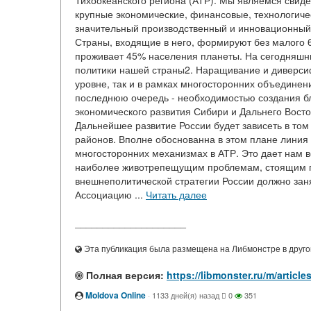
Тихоокеанского региона (АТР). Мы являемся свиде
крупные экономические, финансовые, технологичес
значительный производственный и инновационный 
Страны, входящие в него, формируют без малого 
проживает 45% населения планеты. На сегодняшни
политики нашей страны2. Наращивание и диверсиф
уровне, так и в рамках многосторонних объедине
последнюю очередь - необходимостью создания бл
экономического развития Сибири и Дальнего Восто
Дальнейшее развитие России будет зависеть в том
районов. Вполне обоснованна в этом плане линия 
многосторонних механизмах в АТР. Это дает нам 
наиболее животрепещущим проблемам, стоящим пе
внешнеполитической стратегии России должно заня
Ассоциацию ...
Читать далее
____________________
Эта публикация была размещена на Либмонстре в другой
Полная версия:
https://libmonster.ru/m/artic
Moldova Online
·
1133 дней(я) назад
0
351