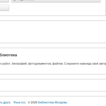
блиотека
ких работ, биографий, фотодокументов, файлов. Сохраните навсегда своё авт
ть друга
Язык (ru)
© 2026
Библиотека Молдовы