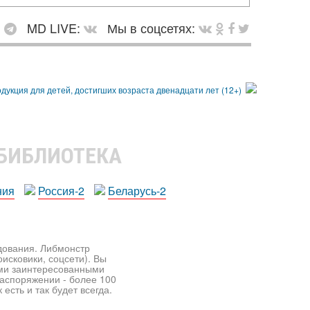
:
MD LIVE:
Мы в соцсетях:
 БИБЛИОТЕКА
ния
Россия-2
Беларусь-2
едования. Либмонстр
исковики, соцсети). Вы
ими заинтересованными
распоряжении - более 100
есть и так будет всегда.