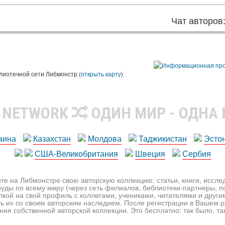
Чат авторов
лиотечной сети Либмонстр (
открыть карту
)
R NETWORK
ОДИН МИР - ОДНА
аина
Казахстан
Молдова
Таджикистан
Эсто
США-Великобритания
Швеция
Сербия
те на Либмонстре свою авторскую коллекцию: статьи, книги, иссл
уды по всему миру (через сеть филиалов, библиотеки-партнеры, по
лкой на свой профиль с коллегами, учениками, читателями и друг
ь их со своим авторским наследием. После регистрации в Вашем 
ия собственной авторской коллекции. Это бесплатно: так было, так 