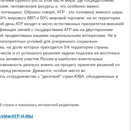
телями бурного роста этой части мира, где сосредоточены
кие, человеческие ресурсы и, что особенно важно,
потенциал. Образно говоря, АТР - это половина земного шара.
60% мирового ВВП и 50% мировой торговли; на их территории
й день АТР входит в число естественных приоритетов внешней
икация связей с государствами АТР как на двустороннем
ний продиктованы нашими национальными интересами. Не в
агоприятных условий для ускоренного социально-
ка, на долю которых приходится 3/4 территории страны.
 числе и от успешного решения задачи подъема ее восточных
на активное участие России в наиболее влиятельных
возможность реально влиять на процесс принятия решений по
ред регионом. Думается, особое место во
ть сотрудничество с "десяткой" стран ЮВА, объединенных в
 стране и показалась интересной редакторам.
les/view/АТР-И-МЫ