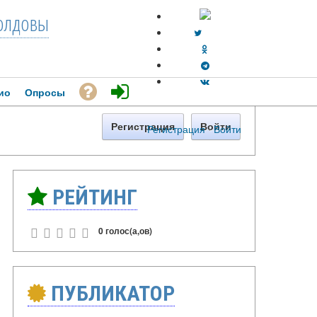
лдовы
ио
Опросы
Регистрация
Войти
Регистрация
·
Войти
РЕЙТИНГ
0 голос(а,ов)
ПУБЛИКАТОР