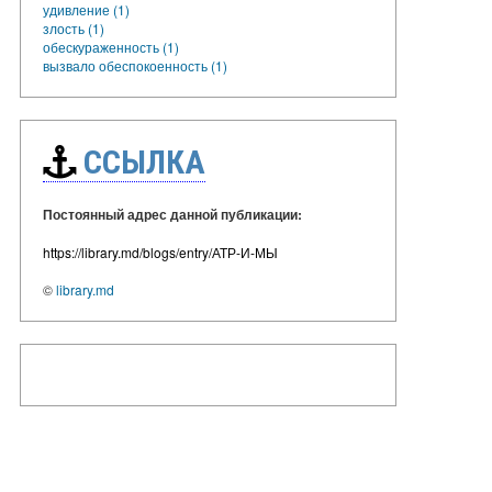
удивление (1)
злость (1)
обескураженность (1)
вызвало обеспокоенность (1)
ССЫЛКА
Постоянный адрес данной публикации:
https://library.md/blogs/entry/АТР-И-МЫ
©
library.md