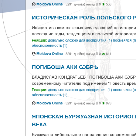
Moldova Online
·
3291 дней(я) назад
0
553
ИСТОРИЧЕСКАЯ РОЛЬ ПОЛЬСКОГО Р
Инициатива комплексных исследований по истории 
последние годы, тенденциям в польской историогр
Реакции:
довольно сложно для восприятия (1)
посмеялся (п
обеспокоенность (1)
Moldova Online
·
3291 дней(я) назад
0
611
ПОГИБОША АКИ ѠБРѢ
ВЛАДИСЛАВ КОНДРАТЬЕВ ПОГИБОША
современному читателю под именем “Повесть време
Реакции:
довольно сложно для восприятия (1)
посмеялся (п
обеспокоенность (1)
Moldova Online
·
3291 дней(я) назад
0
978
ЯПОНСКАЯ БУРЖУАЗНАЯ ИСТОРИОГР
ВЕКА
Буржуазно-либеральное направление современной я