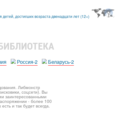
 БИБЛИОТЕКА
ния
Россия-2
Беларусь-2
едования. Либмонстр
исковики, соцсети). Вы
ими заинтересованными
распоряжении - более 100
есть и так будет всегда.