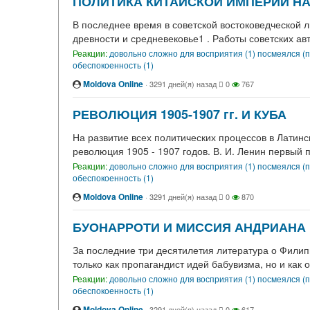
ПОЛИТИКА КИТАЙСКОЙ ИМПЕРИИ НА
В последнее время в советской востоковедческой
древности и средневековье1 . Работы советских а
Реакции:
довольно сложно для восприятия (1)
посмеялся (п
обеспокоенность (1)
Moldova Online
·
3291 дней(я) назад
0
767
РЕВОЛЮЦИЯ 1905-1907 гг. И КУБА
На развитие всех политических процессов в Латин
революция 1905 - 1907 годов. В. И. Ленин первый
Реакции:
довольно сложно для восприятия (1)
посмеялся (п
обеспокоенность (1)
Moldova Online
·
3291 дней(я) назад
0
870
БУОНАРРОТИ И МИССИЯ АНДРИАНА
За последние три десятилетия литература о Филип
только как пропагандист идей бабувизма, но и как
Реакции:
довольно сложно для восприятия (1)
посмеялся (п
обеспокоенность (1)
Moldova Online
·
3291 дней(я) назад
0
617