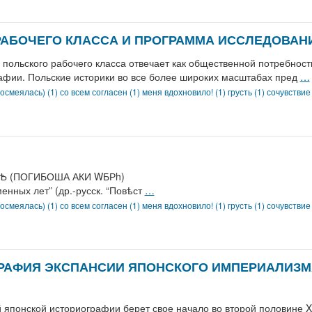
АБОЧЕГО КЛАССА И ПРОГРАММА ИССЛЕДОВАН
польского рабочего класса отвечает как общественной потребност
афии. Польские историки во все более широких масштабах пред
…
осмеялась) (1)
со всем согласен (1)
меня вдохновило! (1)
грусть (1)
сочувствие
 АКИ ѠБРѢ (ПОГИБОША АКИ WБРh) सत्यमेव ज
нных лет” (др.-русск. “Повѣст
…
осмеялась) (1)
со всем согласен (1)
меня вдохновило! (1)
грусть (1)
сочувствие
АФИЯ ЭКСПАНСИИ ЯПОНСКОГО ИМПЕРИАЛИЗМА В
понской историографии берет свое начало во второй половине XI