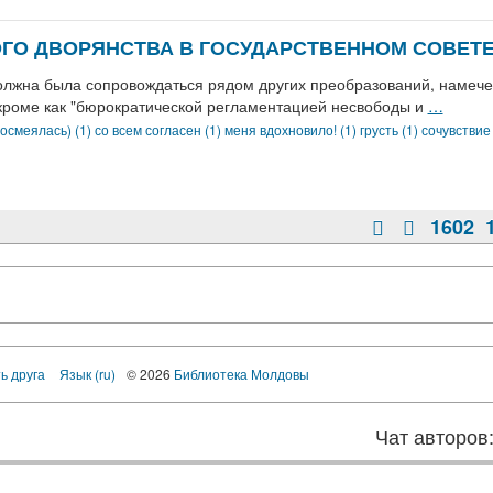
О ДВОРЯНСТВА В ГОСУДАРСТВЕННОМ СОВЕТЕ В
олжна была сопровождаться рядом других преобразований, намече
 кроме как "бюрократической регламентацией несвободы и
…
осмеялась) (1)
со всем согласен (1)
меня вдохновило! (1)
грусть (1)
сочувствие
1602
ь друга
Язык (ru)
© 2026
Библиотека Молдовы
Чат авторов