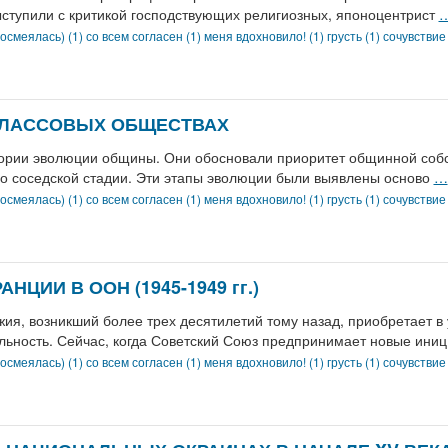
ступили с критикой господствующих религиозных, японоцентрист
осмеялась) (1)
со всем согласен (1)
меня вдохновило! (1)
грусть (1)
сочувствие
КЛАССОВЫХ ОБЩЕСТВАХ
еории эволюции общины. Они обосновали приоритет общинной собс
о соседской стадии. Эти этапы эволюции были выявлены осново
…
осмеялась) (1)
со всем согласен (1)
меня вдохновило! (1)
грусть (1)
сочувствие
ЦИИ В ООН (1945-1949 гг.)
ия, возникший более трех десятилетий тому назад, приобретает в 
ьность. Сейчас, когда Советский Союз предпринимает новые ини
осмеялась) (1)
со всем согласен (1)
меня вдохновило! (1)
грусть (1)
сочувствие