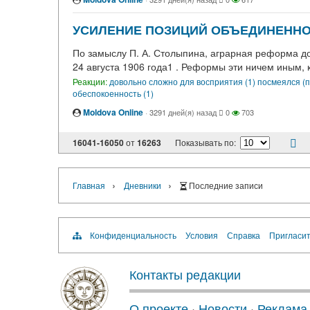
УСИЛЕНИЕ ПОЗИЦИЙ ОБЪЕДИНЕННОГ
По замыслу П. А. Столыпина, аграрная реформа д
24 августа 1906 года1 . Реформы эти ничем иным,
Реакции:
довольно сложно для восприятия (1)
посмеялся (п
обеспокоенность (1)
Moldova Online
·
3291 дней(я) назад
0
703
16041-16050
от
16263
Показывать по:
›
›
Главная
Дневники
Последние записи
Конфиденциальность
Условия
Справка
Пригласит
Контакты редакции
О проекте
·
Новости
·
Реклама