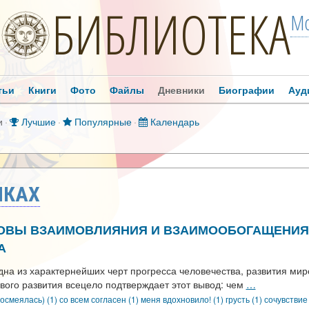
БИБЛИОТЕКА
Мо
тьи
Книги
Фото
Файлы
Дневники
Биографии
Ауд
и
·
Лучшие
·
Популярные
·
Календарь
ИКАХ
ОВЫ ВЗАИМОВЛИЯНИЯ И ВЗАИМООБОГАЩЕНИЯ 
А
дна из характернейших черт прогресса человечества, развития мир
рового развития всецело подтверждает этот вывод: чем
…
осмеялась) (1)
со всем согласен (1)
меня вдохновило! (1)
грусть (1)
сочувствие