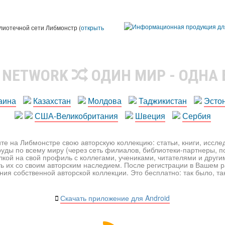
лиотечной сети Либмонстр (
открыть
R NETWORK
ОДИН МИР - ОДНА
аина
Казахстан
Молдова
Таджикистан
Эсто
США-Великобритания
Швеция
Сербия
те на Либмонстре свою авторскую коллекцию: статьи, книги, иссл
уды по всему миру (через сеть филиалов, библиотеки-партнеры, по
лкой на свой профиль с коллегами, учениками, читателями и друг
ь их со своим авторским наследием. После регистрации в Вашем 
ия собственной авторской коллекции. Это бесплатно: так было, так 
Скачать приложение для Android