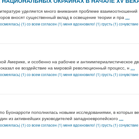
 НАЦИОНАЛЬНЫХ ОКРАИНАХ В НАЧАЛЕ XV ВЕК
 литературе уделяется много внимания проблеме взаимоотношений
второв вносят существенный вклад в освещение теории и пра
…
осмеялась) (1)
со всем согласен (1)
меня вдохновило! (1)
грусть (1)
сочувствие
ской Америке, и особенно на рабочее и антиимпериалистическое д
 показал ее воздействие на мировой революционный процесс, н
…
осмеялась) (1)
со всем согласен (1)
меня вдохновило! (1)
грусть (1)
сочувствие
по Буонарроти пополнилась новыми исследованиями, в которых ве
 один из активнейших руководителей западноевропейского
…
осмеялась) (1)
со всем согласен (1)
меня вдохновило! (1)
грусть (1)
сочувствие